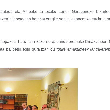
 Lautada eta Arabako Errioxako Landa Garapeneko Elkartee
zen hilabeteetan hainbat eragile sozial, ekonomiko eta kultura
o topaketa hau, hain zuzen ere, Landa-eremuko Emakumeen N
 eta balioetsi egin gura izan du
“gure emakumeek landa-eremu