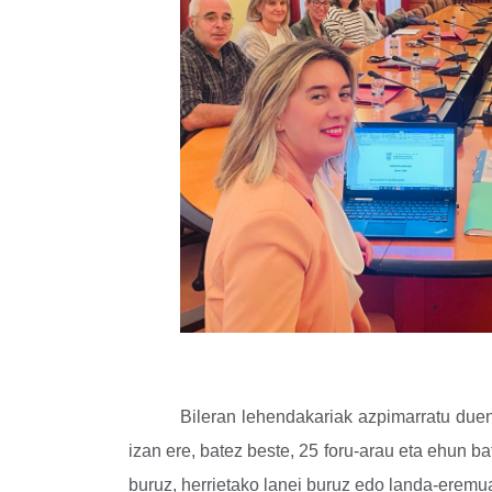
Bileran lehendakariak azpimarratu duen
izan ere, batez beste, 25 foru-arau eta ehun ba
buruz, herrietako lanei buruz edo landa-eremua