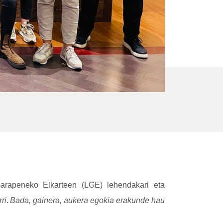
arapeneko Elkarteen (LGE) lehendakari eta
ri
.
Bada, gainera, aukera egokia erakunde hau