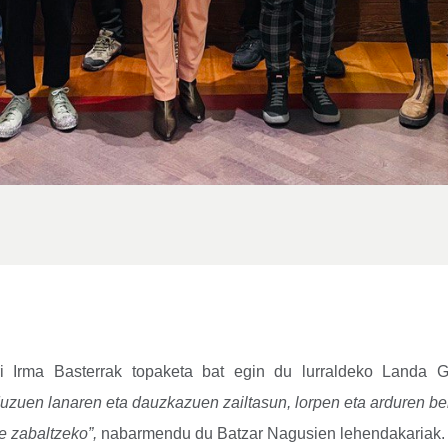
i Irma Basterrak topaketa bat egin du lurraldeko Landa G
duzuen lanaren eta dauzkazuen zailtasun, lorpen eta arduren ber
e zabaltzeko”,
nabarmendu du Batzar Nagusien lehendakariak.