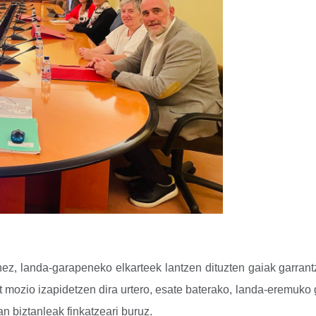
ez, landa-garapeneko elkarteek lantzen dituzten gaiak garrant
t mozio izapidetzen dira urtero, esate baterako, landa-eremuko 
n biztanleak finkatzeari buruz.