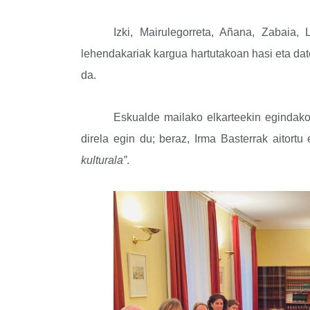
Izki, Mairulegorreta, Añana, Zabaia,
lehendakariak kargua hartutakoan hasi eta dato
da.
Eskualde mailako elkarteekin egindak
direla egin du; beraz, Irma Basterrak aitortu
kulturala”
.