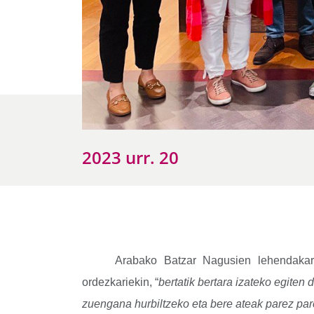
2023 urr. 20
Arabako Batzar Nagusien lehendakar
ordezkariekin, “
bertatik bertara izateko
egiten 
zuengana hurbiltzeko eta bere ateak parez par