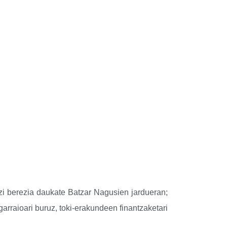
zi berezia daukate Batzar Nagusien jardueran;
garraioari buruz, toki-erakundeen finantzaketari