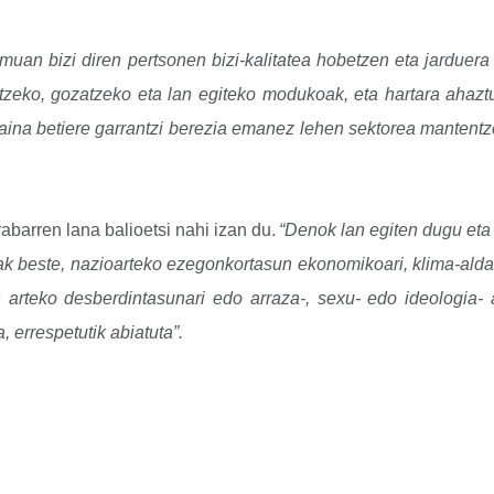
muan bizi diren pertsonen bizi-kalitatea hobetzen eta jardue
izitzeko, gozatzeko eta lan egiteko modukoak, eta hartara ahaz
aina betiere garrantzi berezia emanez lehen sektorea mantentze
abarren lana balioetsi nahi izan du.
“Denok lan egiten dugu eta 
beste, nazioarteko ezegonkortasun ekonomikoari, klima-aldaketar
 arteko desberdintasunari edo arraza-, sexu- edo ideologia- 
 errespetutik abiatuta”.