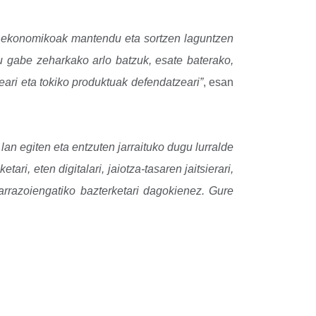
ra ekonomikoak mantendu eta sortzen laguntzen
tu gabe zeharkako arlo batzuk, esate baterako,
ari eta tokiko produktuak defendatzeari”
, esan
lan egiten eta entzuten jarraituko dugu lurralde
i, eten digitalari, jaiotza-tasaren jaitsierari,
arrazoiengatiko bazterketari dagokienez.
Gure