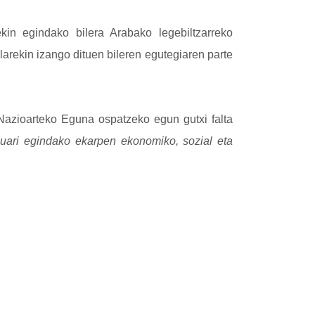
kin egindako bilera Arabako legebiltzarreko
larekin izango dituen bileren egutegiaren parte
azioarteko Eguna ospatzeko egun gutxi falta
ari egindako ekarpen ekonomiko, sozial eta