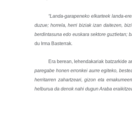
“Landa-garapeneko elkarteek landa-ere
duzue; horrela, herri biziak izan daitezen, b
berdintasuna edo euskara sektore guztietan; b
du Irma Basterrak
.
Era berean, lehendakariak batzarkide ar
paregabe honen erronkei aurre egiteko, besteak 
herritarren zahartzeari, gizon eta emakumeen
helburua da denok nahi dugun Araba eraikitzea,