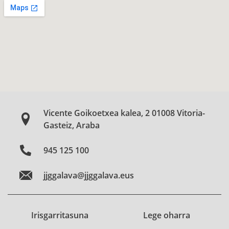
Vicente Goikoetxea kalea, 2 01008 Vitoria-
Gasteiz, Araba
945 125 100
jjggalava@jjggalava.eus
Irisgarritasuna
Lege oharra