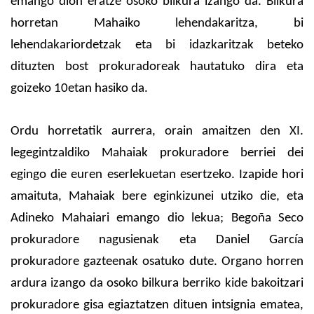
emango dion eratze osoko bilkura izango da. Bilkura
horretan Mahaiko lehendakaritza, bi
lehendakariordetzak eta bi idazkaritzak beteko
dituzten bost prokuradoreak hautatuko dira eta
goizeko 10etan hasiko da.
Ordu horretatik aurrera, orain amaitzen den XI.
legegintzaldiko Mahaiak prokuradore berriei dei
egingo die euren eserlekuetan esertzeko. Izapide hori
amaituta, Mahaiak bere eginkizunei utziko die, eta
Adineko Mahaiari emango dio lekua; Begoña Seco
prokuradore nagusienak eta Daniel García
prokuradore gazteenak osatuko dute. Organo horren
ardura izango da osoko bilkura berriko kide bakoitzari
prokuradore gisa egiaztatzen dituen intsignia ematea,