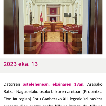
2023 eka. 13
Datorren
astelehenean, ekainaren 19an
, Arabako
Batzar Nagusietako osoko bilkuren aretoan (Probintzia
Etxe-Jauregian) Foru Ganberako XII. legealdiari hasiera