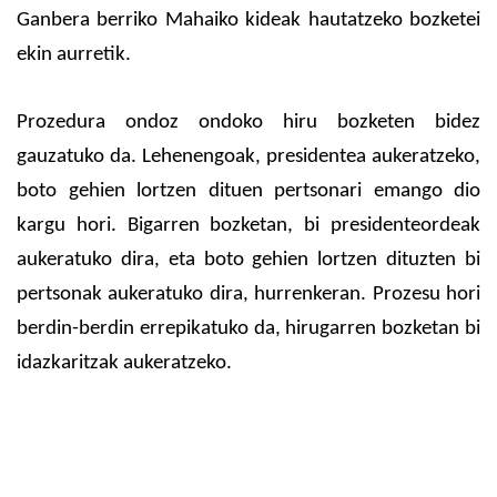
Ganbera berriko Mahaiko kideak hautatzeko bozketei
ekin aurretik.
Prozedura ondoz ondoko hiru bozketen bidez
gauzatuko da. Lehenengoak, presidentea aukeratzeko,
boto gehien lortzen dituen pertsonari emango dio
kargu hori. Bigarren bozketan, bi presidenteordeak
aukeratuko dira, eta boto gehien lortzen dituzten bi
pertsonak aukeratuko dira, hurrenkeran. Prozesu hori
berdin-berdin errepikatuko da, hirugarren bozketan bi
idazkaritzak aukeratzeko.