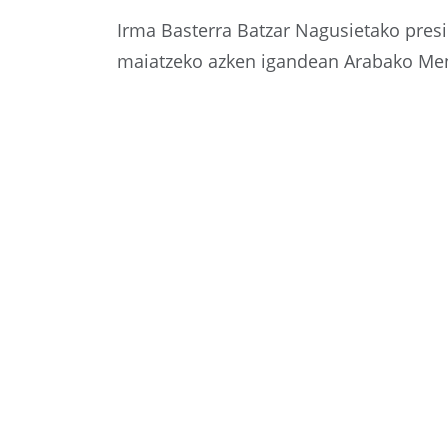
Irma Basterra Batzar Nagusietako presid
maiatzeko azken igandean Arabako Mendi