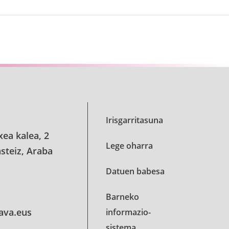
Irisgarritasuna
xea kalea, 2
Lege oharra
steiz, Araba
Datuen babesa
Barneko
lava.eus
informazio-
sistema