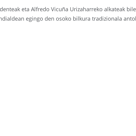
enteak eta Alfredo Vicuña Urizaharreko alkateak bile
aldean egingo den osoko bilkura tradizionala antola