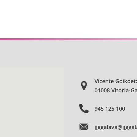
Vicente Goikoet
01008 Vitoria-Ga
945 125 100
jjggalava@jjgga