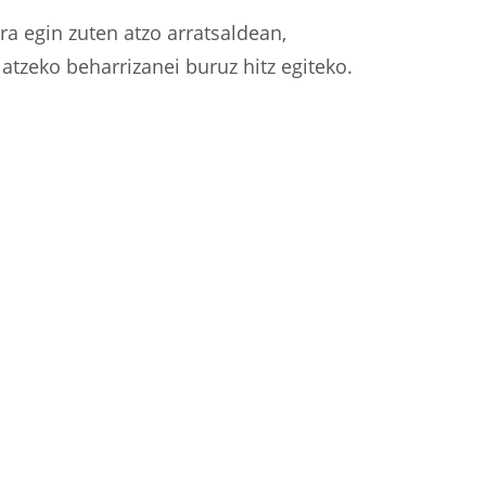
ra egin zuten atzo arratsaldean,
tzeko beharrizanei buruz hitz egiteko.