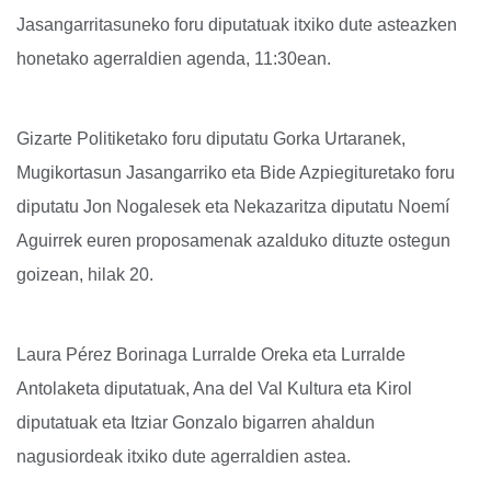
Jasangarritasuneko foru diputatuak itxiko dute asteazken
honetako agerraldien agenda, 11:30ean.
Gizarte Politiketako foru diputatu Gorka Urtaranek,
Mugikortasun Jasangarriko eta Bide Azpiegituretako foru
diputatu Jon Nogalesek eta Nekazaritza diputatu Noemí
Aguirrek euren proposamenak azalduko dituzte ostegun
goizean, hilak 20.
Laura Pérez Borinaga Lurralde Oreka eta Lurralde
Antolaketa diputatuak, Ana del Val Kultura eta Kirol
diputatuak eta Itziar Gonzalo bigarren ahaldun
nagusiordeak itxiko dute agerraldien astea.