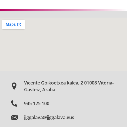
Vicente Goikoetxea kalea, 2 01008 Vitoria-
Gasteiz, Araba
945 125 100
jjggalava@jjggalava.eus