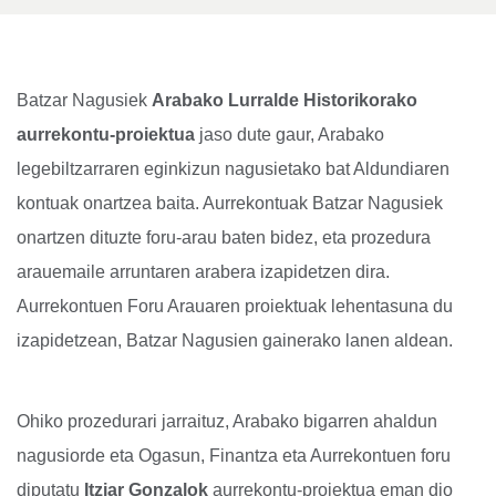
Batzar Nagusiek
Arabako Lurralde Historikorako
aurrekontu-proiektua
jaso dute gaur, Arabako
legebiltzarraren eginkizun nagusietako bat Aldundiaren
kontuak onartzea baita. Aurrekontuak Batzar Nagusiek
onartzen dituzte foru-arau baten bidez, eta prozedura
arauemaile arruntaren arabera izapidetzen dira.
Aurrekontuen Foru Arauaren proiektuak lehentasuna du
izapidetzean, Batzar Nagusien gainerako lanen aldean.
Ohiko prozedurari jarraituz, Arabako bigarren ahaldun
nagusiorde eta Ogasun, Finantza eta Aurrekontuen foru
diputatu
Itziar Gonzalok
aurrekontu-proiektua eman dio