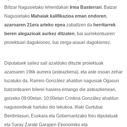
Biltzar Nagusietako lehendakari
Irma Basterrari.
Batzar
Nagusietako
Mahaiak kalifikazioa eman ondoren
,
azaroaren 21era arteko epea
zabaltzen da
herritarrek
beren alegazioak aurkez ditzaten
, bai aurrekontuaren
proiektuari dagokionez, bai zerga-arauei dagokienez.
Diputatuek sailez sail azalduko dituzte proiektuak
azaroaren 19tik aurrera (asteazkena), eta aste osoan zehar
luzatuko da. Ramiro González ahaldun nagusiak Ogasun
batzordearen bilerei hasiera emango die asteazkenean,
goizeko 09:00etan. 10:00etan Cristina González ahaldun
nagusiordeak hartuko dio lekukoa. Iñaki Gurtubai
Berdintasun, Euskara eta Gobernantzako foru diputatuak
eta Saray Zarate Garapen Ekonomiko eta