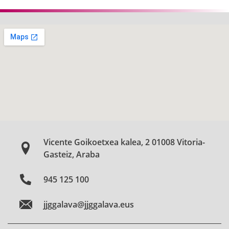
Vicente Goikoetxea kalea, 2 01008 Vitoria-
Gasteiz, Araba
945 125 100
jjggalava@jjggalava.eus