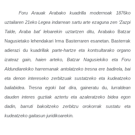
Foru Arauak Arabako kuadrilla modernoak 1876ko
uztailaren 21eko Legea indarrean sartu arte ezaguna zen ‘Zazpi
Talde, Araba bat’ leloarekin uztartzen ditu,
Arabako Batzar
Nagusietako lehendakari Irma Basterraren esanetan. Basterrak
adierazi du kuadrillak
parte-hartze eta kontsultarako organo
izateaz gain, haien arteko, Batzar Nagusiekiko eta Foru
Aldundiarekiko harremanak antolatzeko tresna ere badirela, bai
eta denon intereseko zerbitzuak sustatzeko eta kudeatzeko
baliabidea
.
Tresna egoki bat dira,
gaineratu du,
lurraldean
dauden interes guztiak aztertu eta azaleratzeko bidea egon
dadin, barruti bakoitzeko zerbitzu orokorrak sustatu eta
kudeatzeko gaitasun juridikoarekin.