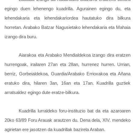
egingo duen lehenengo kuadrilla. Agurainen egingo du, eta
lehendakaria eta lehendakariordea hautatuko dira bilkura
horretan.
Arabako Batzar Nagusietako lehendakaria eta Mahaia
izango dira buru.
Aiarakoa eta Arabako Mendialdekoa izango dira eratzen
hurrengoak, irailaren 27an eta 28an, hurrenez hurren.
Urrian,
berriz, Gorbeialdekoa, Guardia/Arabako Errioxakoa eta Añana
eratuko dira, hilaren 3an, 16an eta 17an.
Kuadrilla guztiek
arratsaldez egingo dute eratze-bilkura.
Kuadrilla lurraldeko foru-instituzio bat da eta
azaroaren
20ko 63/89 Foru Arauak
arautzen du. Dena dela, XIV. mendeko
agirietan ere jasotzen da kuadrillak bazirela Araban.