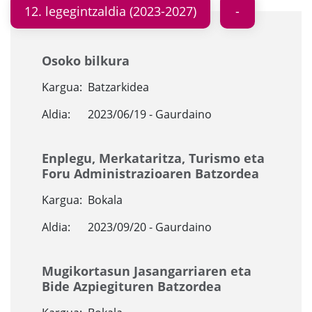
12. legegintzaldia (2023-2027)
Osoko bilkura
Kargua:
Batzarkidea
Aldia:
2023/06/19 - Gaurdaino
Enplegu, Merkataritza, Turismo eta
Foru Administrazioaren Batzordea
Kargua:
Bokala
Aldia:
2023/09/20 - Gaurdaino
Mugikortasun Jasangarriaren eta
Bide Azpiegituren Batzordea