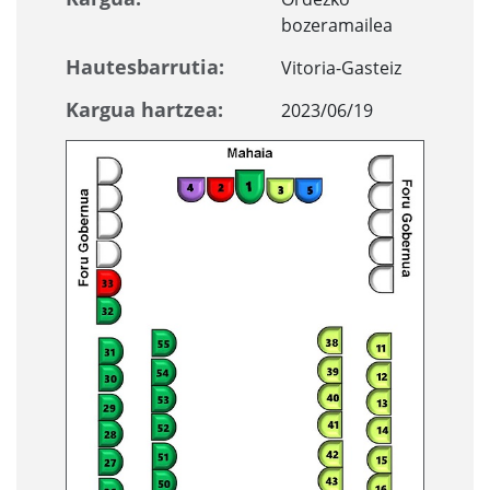
bozeramailea
Hautesbarrutia:
Vitoria-Gasteiz
Kargua hartzea:
2023/06/19