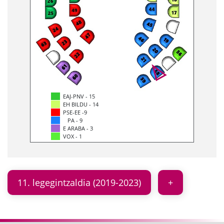
EAJ-PNV - 15
EH BILDU - 14
PSE-EE -9
PA - 9
E ARABA - 3
VOX - 1
11. legegintzaldia (2019-2023)