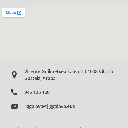
Vicente Goikoetxea kalea, 2 01008 Vitoria-
Gasteiz, Araba
945 125 100
jjggalava@jjggalava.eus