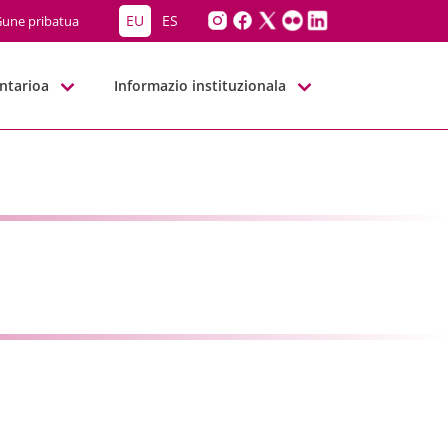
EU
ES
une pribatua
ntarioa
Informazio instituzionala