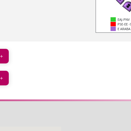
EAJ-PNV 
PSE-EE -
E ARABA