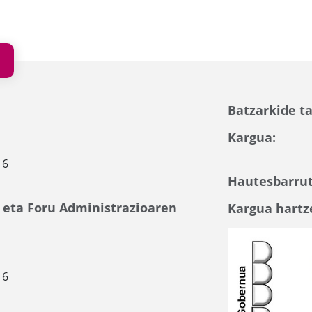
Batzarkide ta
Kargua:
16
Hautesbarrut
 eta Foru Administrazioaren
Kargua hartz
16