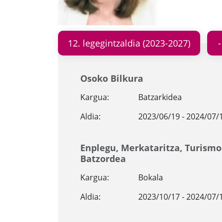
12. legegintzaldia (2023-2027)
Osoko Bilkura
Kargua:
Batzarkidea
Aldia:
2023/06/19 - 2024/07/
Enplegu, Merkataritza, Turismo
Batzordea
Kargua:
Bokala
Aldia:
2023/10/17 - 2024/07/