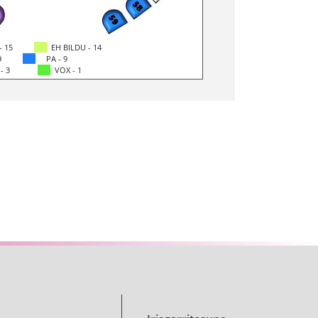
- 15
EH BILDU - 14
9
PA - 9
 - 3
VOX - 1