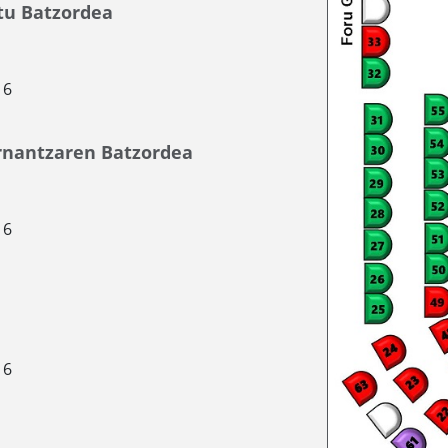
tu Batzordea
16
rnantzaren Batzordea
16
16