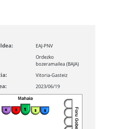
ldea:
EAJ-PNV
Ordezko
bozeramailea (BAJA)
ia:
Vitoria-Gasteiz
ea:
2023/06/19