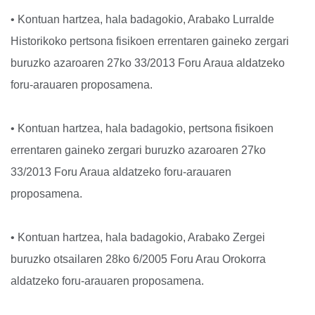
• Kontuan hartzea, hala badagokio, Arabako Lurralde
Historikoko pertsona fisikoen errentaren gaineko zergari
buruzko azaroaren 27ko 33/2013 Foru Araua aldatzeko
foru-arauaren proposamena.
• Kontuan hartzea, hala badagokio, pertsona fisikoen
errentaren gaineko zergari buruzko azaroaren 27ko
33/2013 Foru Araua aldatzeko foru-arauaren
proposamena.
• Kontuan hartzea, hala badagokio, Arabako Zergei
buruzko otsailaren 28ko 6/2005 Foru Arau Orokorra
aldatzeko foru-arauaren proposamena.