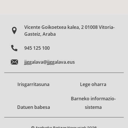
Vicente Goikoetxea kalea, 2 01008 Vitoria-
Gasteiz, Araba
945 125 100
jjggalava@jjggalava.eus
Irisgarritasuna
Lege oharra
Barneko informazio-
Datuen babesa
sistema
© Arabako Batzar Nagusiak 2026