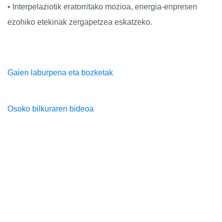
• Interpelaziotik eratorritako mozioa, energia-enpresen
ezohiko etekinak zergapetzea eskatzeko.
Gaien laburpena eta bozketak
Osoko bilkuraren bideoa