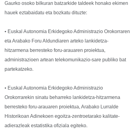
Gaurko osoko bilkuran batzarkide taldeek honako ekimen
hauek eztabaidatu eta bozkatu dituzte:
• Euskal Autonomia Erkidegoko Administrazio Orokorraren
eta Arabako Foru Aldundiaren arteko lankidetza-
hitzarmena berresteko foru-arauaren proiektua,
administrazioen artean telekomunikazio-sare publiko bat
partekatzeko.
• Euskal Autonomia Erkidegoko Administrazio
Orokorrarekin sinatu beharreko lankidetza-hitzarmena
berresteko foru-arauaren proiektua, Arabako Lurralde
Historikoan Adinekoen egoitza-zentroetarako kalitate-
adierazleak estatistika ofiziala egiteko.