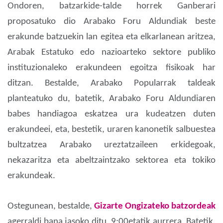
Ondoren, batzarkide-talde horrek Ganberari
proposatuko dio Arabako Foru Aldundiak beste
erakunde batzuekin lan egitea eta elkarlanean aritzea,
Arabak Estatuko edo nazioarteko sektore publiko
instituzionaleko erakundeen egoitza fisikoak har
ditzan. Bestalde, Arabako Popularrak taldeak
planteatuko du, batetik, Arabako Foru Aldundiaren
babes handiagoa eskatzea ura kudeatzen duten
erakundeei, eta, bestetik, uraren kanonetik salbuestea
bultzatzea Arabako ureztatzaileen erkidegoak,
nekazaritza eta abeltzaintzako sektorea eta tokiko
erakundeak.
Ostegunean, bestalde,
Gizarte Ongizateko batzordeak
agerraldi bana jasoko ditu, 9:00etatik aurrera. Batetik,