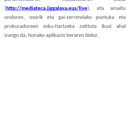
(
http://mediateca.jjggalava.eus/live
), eta amaitu
ondoren, osorik eta gai-zerrendako puntuka eta
prokuradoreen esku-hartzeka zatituta ikusi ahal
izango da, honako aplikazio beraren bidez.