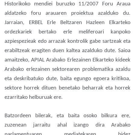
Historikoko mendiei buruzko 11/2007 Foru Araua
aldatzeko foru arauaren proiektua azalduko du.
Jarraian, ERBEL Erle Beltzaren Hazleen Elkarteko
ordezkariek bertako erle meliferoari kanpoko
azpiespezieak edo arrazak kontrolik gabe sartzeak eta
erabiltzeak eragiten duen kaltea azalduko dute. Saioa
amaitzeko, APIAL Arabako Erlezainen Elkarteko kideek
Arabako erlezainen sektorearen problematika azaldu
eta deskribatuko dute, baita egungo egoera kritikoa,
sektore horrek dituen benetako beharrak eta horrek
ezarritako helburuak ere.
Batzordeen bilerak, eta baita osoko bilkura ere,
zuzenean jarraitu ahal izango dira Arabako
parlamentuaren mediatekaren bidez