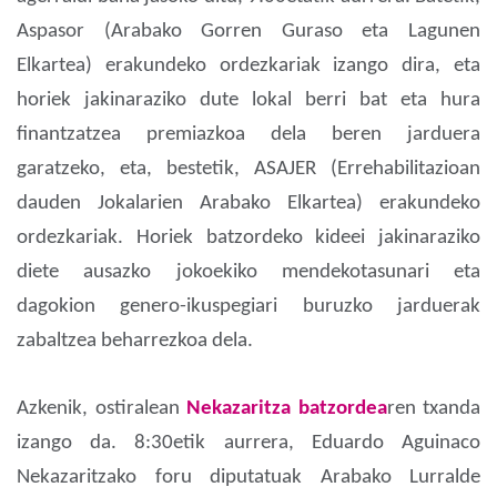
Aspasor (Arabako Gorren Guraso eta Lagunen
Elkartea) erakundeko ordezkariak izango dira, eta
horiek jakinaraziko dute lokal berri bat eta hura
finantzatzea premiazkoa dela beren jarduera
garatzeko, eta, bestetik, ASAJER (Errehabilitazioan
dauden Jokalarien Arabako Elkartea) erakundeko
ordezkariak. Horiek batzordeko kideei jakinaraziko
diete ausazko jokoekiko mendekotasunari eta
dagokion genero-ikuspegiari buruzko jarduerak
zabaltzea beharrezkoa dela.
Azkenik, ostiralean
Nekazaritza batzordea
ren txanda
izango da. 8:30etik aurrera, Eduardo Aguinaco
Nekazaritzako foru diputatuak Arabako Lurralde