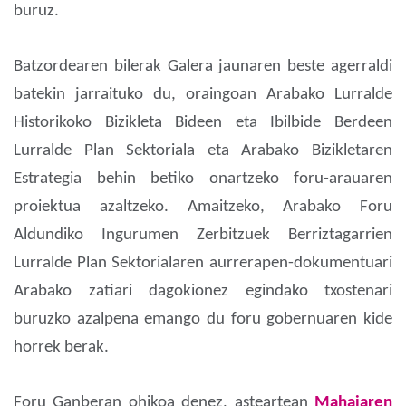
buruz.
Batzordearen bilerak Galera jaunaren beste agerraldi
batekin jarraituko du, oraingoan Arabako Lurralde
Historikoko Bizikleta Bideen eta Ibilbide Berdeen
Lurralde Plan Sektoriala eta Arabako Bizikletaren
Estrategia behin betiko onartzeko foru-arauaren
proiektua azaltzeko. Amaitzeko, Arabako Foru
Aldundiko Ingurumen Zerbitzuek Berriztagarrien
Lurralde Plan Sektorialaren aurrerapen-dokumentuari
Arabako zatiari dagokionez egindako txostenari
buruzko azalpena emango du foru gobernuaren kide
horrek berak.
Foru Ganberan ohikoa denez, asteartean
Mahaiaren