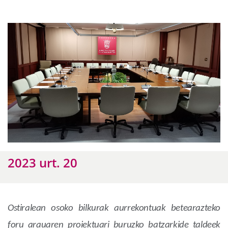
2023 urt. 20
Ostiralean osoko bilkurak aurrekontuak betearazteko
foru arauaren proiektuari buruzko batzarkide taldeek