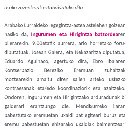
osoko zuzenketak eztabaidatuko ditu
Arabako Lurraldeko legegintza-astea astelehen goizean
hasiko da,
Ingurumen eta Hirigintza batzordea
ren
bilerarekin. 9:00etatik aurrera, arlo horretako foru-
diputatuak, Josean Galera, eta Nekazaritza diputatua,
Eduardo Aguinaco, agertuko dira, Ebro Ibaiaren
Kontserbazio Bereziko Eremuan zuhaitzak
moztearekin amaitu diren sailen arteko ustezko
kontraesanak eta/edo koordinaziorik eza azaltzeko.
Ondoren, Ingurumen eta Hirigintzako arduradunak bi
galderari erantzungo die, Mendixurreko ilaran
babestutako eremuetan uxaldi bat egiteari buruz eta
eremu babestuetan ehizarako uxaldiak baimentzeari