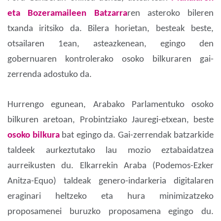
eta Bozeramaileen Batzarra
ren asteroko bileren
txanda iritsiko da. Bilera horietan, besteak beste,
otsailaren 1ean, asteazkenean, egingo den
gobernuaren kontrolerako osoko bilkuraren gai-
zerrenda adostuko da.
Hurrengo egunean, Arabako Parlamentuko osoko
bilkuren aretoan, Probintziako Jauregi-etxean, beste
osoko bilkura
bat egingo da. Gai-zerrendak batzarkide
taldeek aurkeztutako lau mozio eztabaidatzea
aurreikusten du. Elkarrekin Araba (Podemos-Ezker
Anitza-Equo) taldeak genero-indarkeria digitalaren
eraginari heltzeko eta hura minimizatzeko
proposamenei buruzko proposamena egingo du.