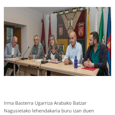
Irma Basterra Ugarriza Arabako Batzar
Nagusietako lehendakaria buru izan duen