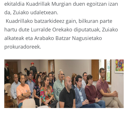
ekitaldia Kuadrillak Murgian duen egoitzan izan
da, Zuiako udaletxean.
Kuadrillako batzarkideez gain, bilkuran parte
hartu dute Lurralde Orekako diputatuak, Zuiako
alkateak eta Arabako Batzar Nagusietako
prokuradoreek.