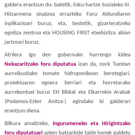
galdera erantzun du: batetik, Esku-hartze Sozialeko III.
Hitzarmena sinatzea errazteko Foru Aldundiaren
inplikazioari buruz, eta, bestetik, gizarteratzeko
egoitza zentroa eta HOUSING FIRST etxebizitza abian
jartzeari buruz.
Atrilera igo den gobernuko hurrengo kidea
Nekazaritzako foru diputatua
izan da, nork Tuestan
aurreikusitako tomate hidroponikoen berotegiari,
proiektuaren egoera berriari eta horretarako
aurrekontuei buruz EH Bilduk eta Elkarrekin Arabak
(Podemos-Ezker Anitza-) egindako bi galderari
erantzun diena.
Bilkura amaitzeko,
Ingurumeneko eta Hirigintzako
foru diputatuari
azken batzarkide talde honek galdetu