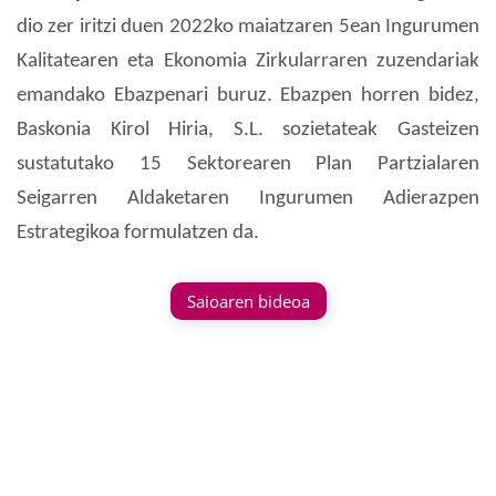
dio zer iritzi duen 2022ko maiatzaren 5ean Ingurumen
Kalitatearen eta Ekonomia Zirkularraren zuzendariak
emandako Ebazpenari buruz. Ebazpen horren bidez,
Baskonia Kirol Hiria, S.L. sozietateak Gasteizen
sustatutako 15 Sektorearen Plan Partzialaren
Seigarren Aldaketaren Ingurumen Adierazpen
Estrategikoa formulatzen da.
Saioaren bideoa