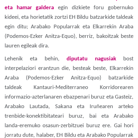
eta hamar galdera
egin dizkiete foru gobernuko
kideei, eta horietatik zortzi EH Bildu batzarkide taldeak
egin ditu; Arabako Popularrak eta Elkarrekin Araba
(Podemos-Ezker Anitza-Equo), berriz, bakoitzak beste
lauren egileak dira.
Lehenik eta behin,
diputatu nagusiak
bost
interpelaziori erantzun die, besteak beste, Elkarrekin
Araba (Podemos-Ezker Anitza-Equo) batzarkide
taldeak Kantauri-Mediterraneo Korridorearen
informazio-azterlanaren ebazpenari buruz eta Gasteiz,
Arabako Lautada, Sakana eta Iruñearen arteko
trenbide-konektibitateari buruz, bai eta Arabako
landa-eremuko osasun-zerbitzuei buruz ere. Gai hori
jorratu dute, halaber, EH Bildu eta Arabako Popularrak