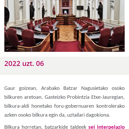
2022 uzt. 06
Gaur goizean, Arabako Batzar Nagusietako osoko
bilkuren aretoan, Gasteizko Probintzia Etxe-Jauregian,
bilkura-aldi honetako foru-gobernuaren kontrolerako
azken osoko bilkura egin da, uztailari dagokiona.
Bilkura horretan, batzarkide taldeek
sei interpelazio