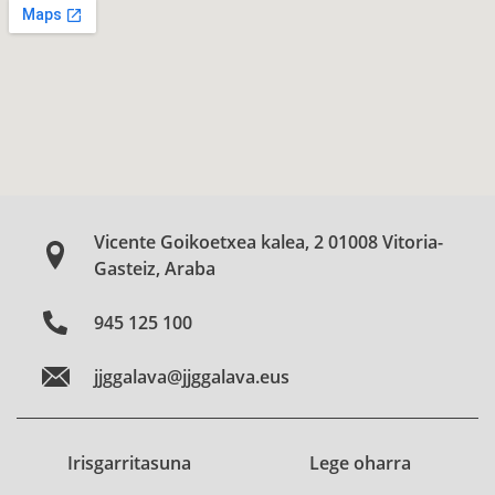
Vicente Goikoetxea kalea, 2 01008 Vitoria-
Gasteiz, Araba
945 125 100
jjggalava@jjggalava.eus
Irisgarritasuna
Lege oharra