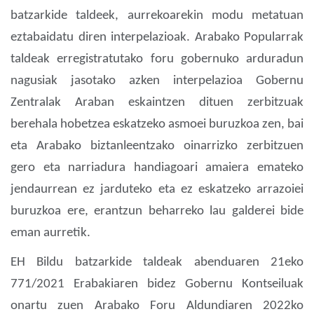
batzarkide taldeek, aurrekoarekin modu metatuan
eztabaidatu diren interpelazioak. Arabako Popularrak
taldeak erregistratutako foru gobernuko arduradun
nagusiak jasotako azken interpelazioa Gobernu
Zentralak Araban eskaintzen dituen zerbitzuak
berehala hobetzea eskatzeko asmoei buruzkoa zen, bai
eta Arabako biztanleentzako oinarrizko zerbitzuen
gero eta narriadura handiagoari amaiera emateko
jendaurrean ez jarduteko eta ez eskatzeko arrazoiei
buruzkoa ere, erantzun beharreko lau galderei bide
eman aurretik.
EH Bildu batzarkide taldeak abenduaren 21eko
771/2021 Erabakiaren bidez Gobernu Kontseiluak
onartu zuen Arabako Foru Aldundiaren 2022ko