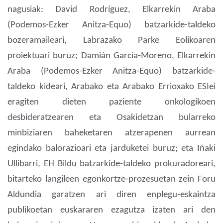
nagusiak: David Rodríguez, Elkarrekin Araba
(Podemos-Ezker Anitza-Equo) batzarkide-taldeko
bozeramaileari, Labrazako Parke Eolikoaren
proiektuari buruz; Damián García-Moreno, Elkarrekin
Araba (Podemos-Ezker Anitza-Equo) batzarkide-
taldeko kideari, Arabako eta Arabako Errioxako ESIei
eragiten dieten paziente onkologikoen
desbideratzearen eta Osakidetzan bularreko
minbiziaren baheketaren atzerapenen aurrean
egindako balorazioari eta jarduketei buruz; eta Iñaki
Ullibarri, EH Bildu batzarkide-taldeko prokuradoreari,
bitarteko langileen egonkortze-prozesuetan zein Foru
Aldundia garatzen ari diren enplegu-eskaintza
publikoetan euskararen ezagutza izaten ari den