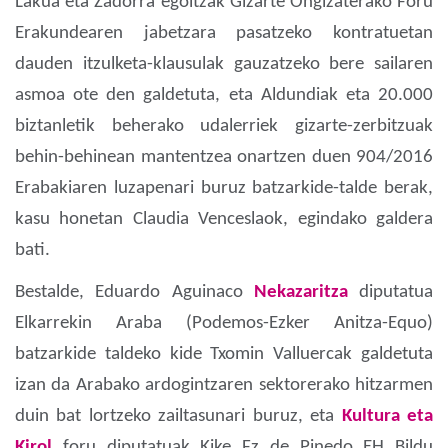
Lakua eta Zadorra egoitzak Gizarte Ongizaterako Foru
Erakundearen jabetzara pasatzeko kontratuetan
dauden itzulketa-klausulak gauzatzeko bere sailaren
asmoa ote den galdetuta, eta Aldundiak eta 20.000
biztanletik beherako udalerriek gizarte-zerbitzuak
behin-behinean mantentzea onartzen duen 904/2016
Erabakiaren luzapenari buruz batzarkide-talde berak,
kasu honetan Claudia Venceslaok, egindako galdera
bati.
Bestalde, Eduardo Aguinaco
Nekazaritza
diputatua
Elkarrekin Araba (Podemos-Ezker Anitza-Equo)
batzarkide taldeko kide Txomin Valluercak galdetuta
izan da Arabako ardogintzaren sektorerako hitzarmen
duin bat lortzeko zailtasunari buruz, eta
Kultura eta
Kirol
foru diputatuak Kike Fz de Pinedo EH Bildu