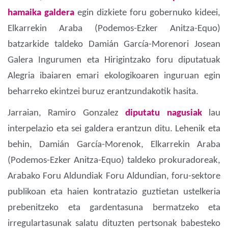
hamaika galdera
egin dizkiete foru gobernuko kideei,
Elkarrekin Araba (Podemos-Ezker Anitza-Equo)
batzarkide taldeko Damián García-Morenori Josean
Galera Ingurumen eta Hirigintzako foru diputatuak
Alegria ibaiaren emari ekologikoaren inguruan egin
beharreko ekintzei buruz erantzundakotik hasita.
Jarraian, Ramiro Gonzalez
diputatu nagusiak
lau
interpelazio eta sei galdera erantzun ditu. Lehenik eta
behin, Damián García-Morenok, Elkarrekin Araba
(Podemos-Ezker Anitza-Equo) taldeko prokuradoreak,
Arabako Foru Aldundiak Foru Aldundian, foru-sektore
publikoan eta haien kontratazio guztietan ustelkeria
prebenitzeko eta gardentasuna bermatzeko eta
irregulartasunak salatu dituzten pertsonak babesteko