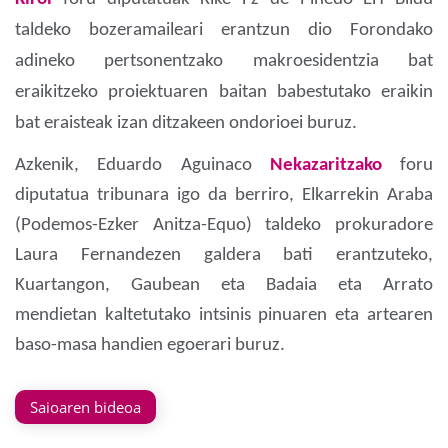
taldeko bozeramaileari erantzun dio Forondako
adineko pertsonentzako makroesidentzia bat
eraikitzeko proiektuaren baitan babestutako eraikin
bat eraisteak izan ditzakeen ondorioei buruz.
Azkenik, Eduardo Aguinaco
Nekazaritzako
foru
diputatua tribunara igo da berriro, Elkarrekin Araba
(Podemos-Ezker Anitza-Equo) taldeko prokuradore
Laura Fernandezen galdera bati erantzuteko,
Kuartangon, Gaubean eta Badaia eta Arrato
mendietan kaltetutako intsinis pinuaren eta artearen
baso-masa handien egoerari buruz.
Saioaren bideoa