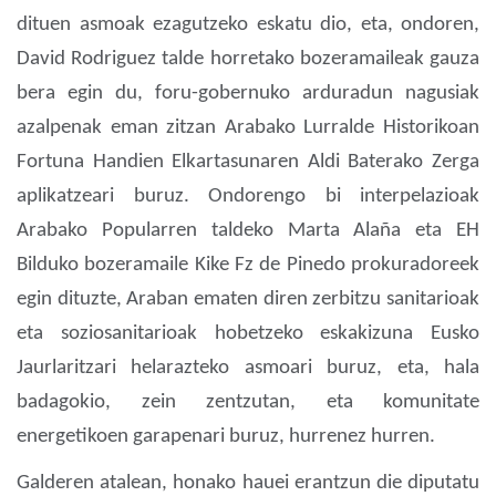
dituen asmoak ezagutzeko eskatu dio, eta, ondoren,
David Rodriguez talde horretako bozeramaileak gauza
bera egin du, foru-gobernuko arduradun nagusiak
azalpenak eman zitzan Arabako Lurralde Historikoan
Fortuna Handien Elkartasunaren Aldi Baterako Zerga
aplikatzeari buruz. Ondorengo bi interpelazioak
Arabako Popularren taldeko Marta Alaña eta EH
Bilduko bozeramaile Kike Fz de Pinedo prokuradoreek
egin dituzte, Araban ematen diren zerbitzu sanitarioak
eta soziosanitarioak hobetzeko eskakizuna Eusko
Jaurlaritzari helarazteko asmoari buruz, eta, hala
badagokio, zein zentzutan, eta komunitate
energetikoen garapenari buruz, hurrenez hurren.
Galderen atalean, honako hauei erantzun die diputatu