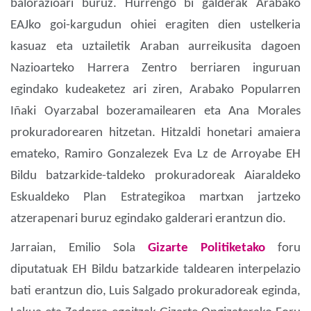
balorazioari buruz. Hurrengo bi galderak Arabako
EAJko goi-kargudun ohiei eragiten dien ustelkeria
kasuaz eta uztailetik Araban aurreikusita dagoen
Nazioarteko Harrera Zentro berriaren inguruan
egindako kudeaketez ari ziren, Arabako Popularren
Iñaki Oyarzabal bozeramailearen eta Ana Morales
prokuradorearen hitzetan. Hitzaldi honetari amaiera
emateko, Ramiro Gonzalezek Eva Lz de Arroyabe EH
Bildu batzarkide-taldeko prokuradoreak Aiaraldeko
Eskualdeko Plan Estrategikoa martxan jartzeko
atzerapenari buruz egindako galderari erantzun dio.
Jarraian, Emilio Sola
Gizarte Politiketako
foru
diputatuak EH Bildu batzarkide taldearen interpelazio
bati erantzun dio, Luis Salgado prokuradoreak eginda,