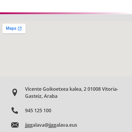
Vicente Goikoetxea kalea, 2 01008 Vitoria-
Gasteiz, Araba
945 125 100
jjggalava@jjggalava.eus