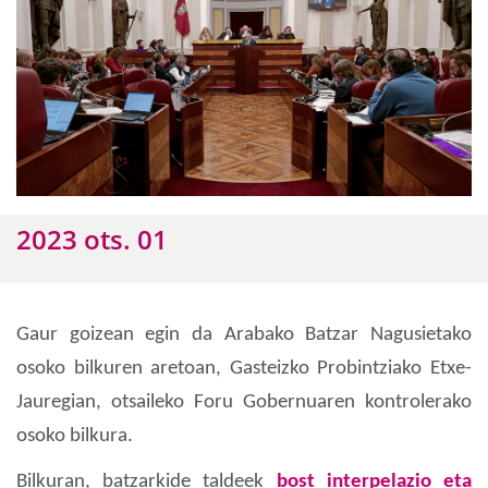
2023 ots. 01
Gaur goizean egin da Arabako Batzar Nagusietako
osoko bilkuren aretoan, Gasteizko Probintziako Etxe-
Jauregian, otsaileko Foru Gobernuaren kontrolerako
osoko bilkura.
Bilkuran, batzarkide taldeek
bost interpelazio eta