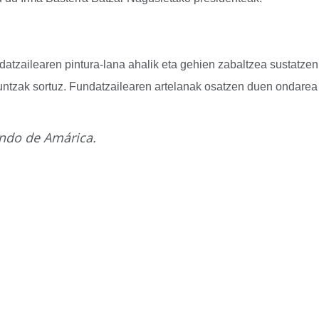
zailearen pintura-lana ahalik eta gehien zabaltzea sustatzen 
guntzak sortuz. Fundatzailearen artelanak osatzen duen ondare
ando de Amárica.