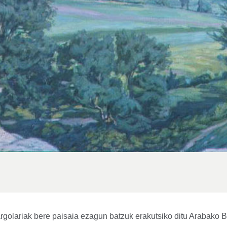
golariak bere paisaia ezagun batzuk erakutsiko ditu Arabako 