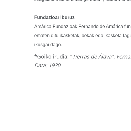
Fundazioari buruz
Amárica Fundazioak Fernando de Amárica fundat
ematen ditu ikasketak, bekak edo ikasketa-la
ikusgai dago.
*Goiko irudia: "
Tierras de Álava". Fern
Data: 1930