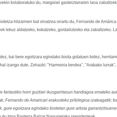
a
rekin kolaboratuko du, margolari gasteiztarraren lana zabaltzek
idetza-hitzarmen bat sinatzea onartu du, Fernando de Amárica
k lekuz aldatzeko, kokatzeko, gordailutzeko eta zabaltzeko. La
ez, bai bere egoitzara egindako bisita gidatuen bidez, herritar
ahal izango dute. Zehazki: "Harmonia berdea", "Arabako lurrak"
e fantastiko horri guztiari ikusgarritasun handiagoa emateko au
ak, Fernando de Amaricari erakusteko pribilegioa izateagatik; 
, gure egoitzara egindako bisitetan gure artista garrantzitsuene
du Irma Basterra Batzar Nagusietako presidenteak.