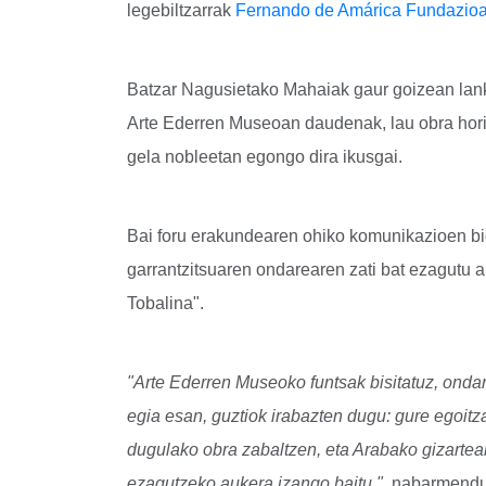
legebiltzarrak
Fernando de Amárica Fundazio
Batzar Nagusietako Mahaiak gaur goizean lank
Arte Ederren Museoan daudenak, lau obra horie
gela nobleetan egongo dira ikusgai.
Bai foru erakundearen ohiko komunikazioen bid
garrantzitsuaren ondarearen zati bat ezagutu 
Tobalina".
"Arte Ederren Museoko funtsak bisitatuz, ondar
egia esan, guztiok irabazten dugu: gure egoitz
dugulako obra zabaltzen, eta Arabako gizarteak
ezagutzeko aukera izango baitu ",
nabarmendu 