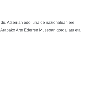
du. Atzerrian edo lurralde nazionalean ere
a Arabako Arte Ederren Museoan gordailatu eta