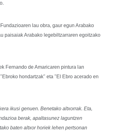
o.
 Fundazioaren lau obra, gaur egun Arabako
u paisaiak Arabako legebiltzarraren egoitzako
rek Fernando de Amaricaren pintura lan
, "Ebroko hondartzak" eta "El Ebro acerado en
kera ikusi genuen. Benetako altxorrak. Eta,
fundazioa berak, apaltasunez laguntzen
tako baten altxor horiek lehen pertsonan