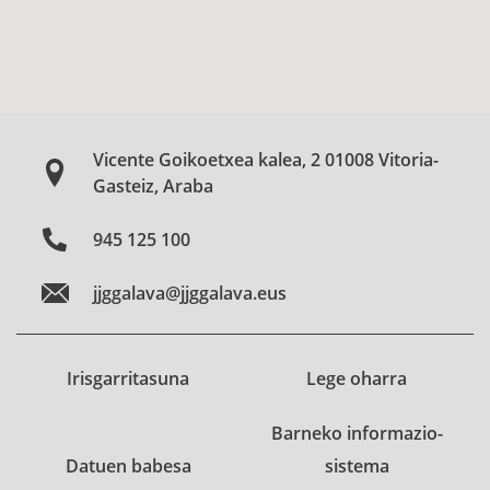
Vicente Goikoetxea kalea, 2 01008 Vitoria-
Gasteiz, Araba
945 125 100
jjggalava@jjggalava.eus
Irisgarritasuna
Lege oharra
Barneko informazio-
Datuen babesa
sistema