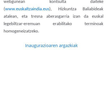
webgunean kontsulta daiteke
(
www.euskaltzaindia.eus
), Hizkuntza Baliabideak
atalean, eta tresna aberasgarria izan da euskal
legebiltzar-eremuan erabilitako terminoak
homogeneizatzeko.
Inaugurazioaren argazkiak