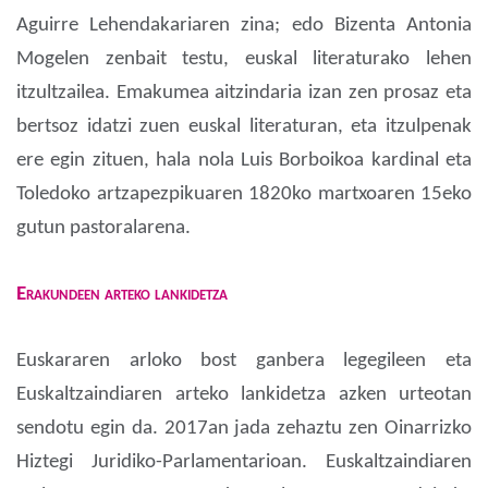
Aguirre Lehendakariaren zina; edo Bizenta Antonia
Mogelen zenbait testu, euskal literaturako lehen
itzultzailea. Emakumea aitzindaria izan zen prosaz eta
bertsoz idatzi zuen euskal literaturan, eta itzulpenak
ere egin zituen, hala nola Luis Borboikoa kardinal eta
Toledoko artzapezpikuaren 1820ko martxoaren 15eko
gutun pastoralarena.
Erakundeen arteko lankidetza
Euskararen arloko bost ganbera legegileen eta
Euskaltzaindiaren arteko lankidetza azken urteotan
sendotu egin da. 2017an jada zehaztu zen Oinarrizko
Hiztegi Juridiko-Parlamentarioan. Euskaltzaindiaren