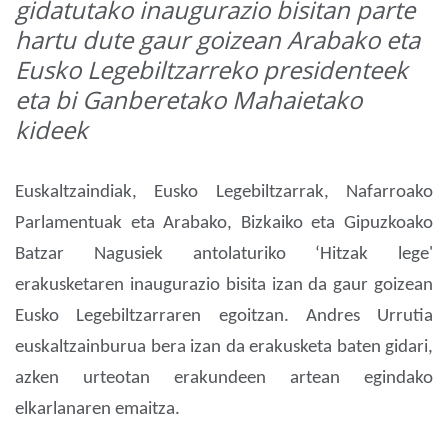
gidatutako inaugurazio bisitan parte
hartu dute gaur goizean Arabako eta
Eusko Legebiltzarreko presidenteek
eta bi Ganberetako Mahaietako
kideek
Euskaltzaindiak, Eusko Legebiltzarrak, Nafarroako
Parlamentuak eta Arabako, Bizkaiko eta Gipuzkoako
Batzar Nagusiek antolaturiko ‘Hitzak lege'
erakusketaren inaugurazio bisita izan da gaur goizean
Eusko Legebiltzarraren egoitzan. Andres Urrutia
euskaltzainburua bera izan da erakusketa baten gidari,
azken urteotan erakundeen artean egindako
elkarlanaren emaitza.