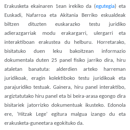
Erakusketa ekainaren 1ean irekiko da (
egutegia
) eta
Euskadi, Nafarroa eta Akitania Berriko eskualdeak
biltzen dituzten euskarazko testu juridiko
adierazgarriak modu erakargarri, ulergarri eta
interaktiboan erakustea du helburu. Horretarako,
bisitatuko duen leku bakoitzean informazio
dokumentala duten 25 panel fisiko jarriko dira, hiru
ataletan banatuta: alderdien arteko harreman
juridikoak, eragin kolektiboko testu juridikoak eta
parajuridiko testuak. Gainera, hiru panel interaktibo,
argiztatutako hiru panel eta bi beira-arasa egongo dira
bisitariek jatorrizko dokumentuak ikusteko. Edonola
ere, ‘Hitzak Lege’ egitura malgua izango du eta
erakusketa-guneetara egokituko da.