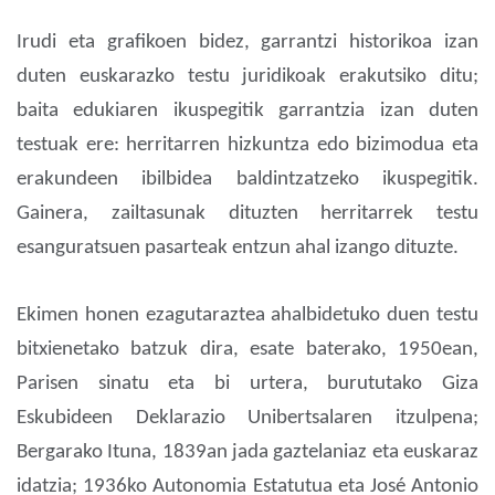
Irudi eta grafikoen bidez, garrantzi historikoa izan
duten euskarazko testu juridikoak erakutsiko ditu;
baita edukiaren ikuspegitik garrantzia izan duten
testuak ere: herritarren hizkuntza edo bizimodua eta
erakundeen ibilbidea baldintzatzeko ikuspegitik.
Gainera, zailtasunak dituzten herritarrek testu
esanguratsuen pasarteak entzun ahal izango dituzte.
Ekimen honen ezagutaraztea ahalbidetuko duen testu
bitxienetako batzuk dira, esate baterako, 1950ean,
Parisen sinatu eta bi urtera, burututako Giza
Eskubideen Deklarazio Unibertsalaren itzulpena;
Bergarako Ituna, 1839an jada gaztelaniaz eta euskaraz
idatzia; 1936ko Autonomia Estatutua eta José Antonio