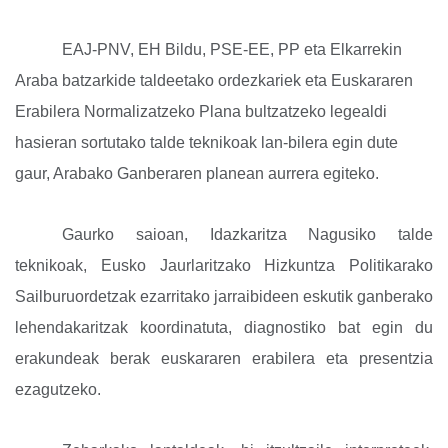
EAJ-PNV, EH Bildu, PSE-EE, PP eta Elkarrekin
Araba batzarkide taldeetako ordezkariek eta Euskararen
Erabilera Normalizatzeko Plana bultzatzeko legealdi
hasieran sortutako talde teknikoak lan-bilera egin dute
gaur, Arabako Ganberaren planean aurrera egiteko.
Gaurko saioan, Idazkaritza Nagusiko talde
teknikoak, Eusko Jaurlaritzako Hizkuntza Politikarako
Sailburuordetzak ezarritako jarraibideen eskutik ganberako
lehendakaritzak koordinatuta, diagnostiko bat egin du
erakundeak berak euskararen erabilera eta presentzia
ezagutzeko.