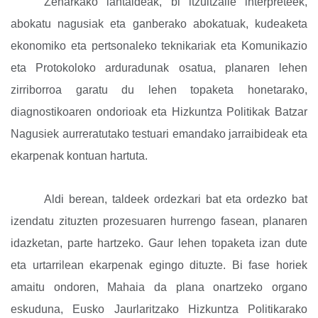
Zeharkako lantaldeak, bi itzultzaile interpreteek,
abokatu nagusiak eta ganberako abokatuak, kudeaketa
ekonomiko eta pertsonaleko teknikariak eta Komunikazio
eta Protokoloko arduradunak osatua, planaren lehen
zirriborroa garatu du lehen topaketa honetarako,
diagnostikoaren ondorioak eta Hizkuntza Politikak Batzar
Nagusiek aurreratutako testuari emandako jarraibideak eta
ekarpenak kontuan hartuta.
Aldi berean, taldeek ordezkari bat eta ordezko bat
izendatu zituzten prozesuaren hurrengo fasean, planaren
idazketan, parte hartzeko. Gaur lehen topaketa izan dute
eta urtarrilean ekarpenak egingo dituzte. Bi fase horiek
amaitu ondoren, Mahaia da plana onartzeko organo
eskuduna, Eusko Jaurlaritzako Hizkuntza Politikarako