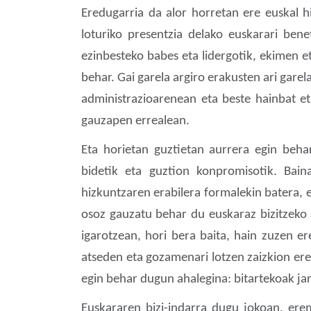
Eredugarria da alor horretan ere euskal h
loturiko presentzia delako euskarari ben
ezinbesteko babes eta lidergotik, ekimen e
behar. Gai garela argiro erakusten ari ga
administrazioarenean eta beste hainbat e
gauzapen errealean.
Eta horietan guztietan aurrera egin beh
bidetik eta guztion konpromisotik. Bai
hizkuntzaren erabilera formalekin batera,
osoz gauzatu behar du euskaraz bizitzeko
igarotzean, hori bera baita, hain zuzen er
atseden eta gozamenari lotzen zaizkion ere
egin behar dugun ahalegina: bitartekoak jar
Euskararen bizi-indarra dugu jokoan, ere