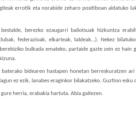
giteak errotik eta norabide zeharo positiboan aldatuko lu
 bestalde, berezko ezaugarri baliotsuak hizkuntza erabi
klubak, federazioak, elkarteak, taldeak…). Nekez bilatu
i berebiziko bulkada emateko, partaide gazte zein ez hain
kizuna.
 baterako bidearen hastapen honetan berreskuratzen ari
lagun ez ezik, lanabes eraginkor bilakatzeko. Guztion esku 
 gure herria, erabakia hartuta. Abia gaitezen.