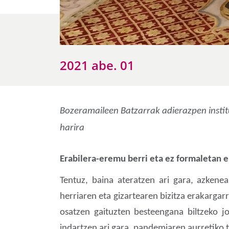
2021 abe. 01
Bozeramaileen Batzarrak adierazpen insti
harira
Erabilera-eremu berri eta ez formaletan e
Tentuz, baina ateratzen ari gara, azkenea
herriaren eta gizartearen bizitza erakargar
osatzen gaituzten besteengana biltzeko j
indartzen ari gara, pandemiaren aurretiko to