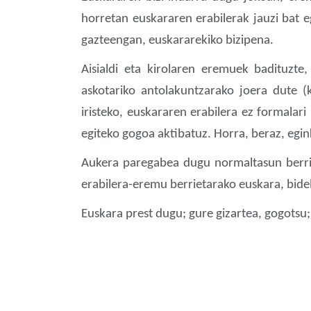
horretan euskararen erabilerak jauzi bat e
gazteengan, euskararekiko bizipena.
Aisialdi eta kirolaren eremuek badituzte,
askotariko antolakuntzarako joera dute (
iristeko, euskararen erabilera ez formalar
egiteko gogoa aktibatuz. Horra, beraz, egin
Aukera paregabea dugu normaltasun berri
erabilera-eremu berrietarako euskara, bide
Euskara prest dugu; gure gizartea, gogotsu;