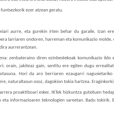
 funtsezkorik ezer atzean geratu.
ari aurre, eta gurekin irten behar du garaile. Izan ere
oera larriaren ondoren, harreman eta komunikazio molde, ohi
 dira aurrerantzean.
ena: zenbateraino diren ezinbestekoak komunikazio ildo e
i; orain, jakiteaz gain, sentitu ere egiten dugu errealit
tasuna. Hori da aro berriaren ezaugarri nagusietariko
re, naturaltasun osoz, dagokion tokia hartzea. Eraginkorki.
arrera proaktiboari esker, IKTek hizkuntza gutxituen heda
o eta informazioaren teknologien sareetan. Badu tokirik. B