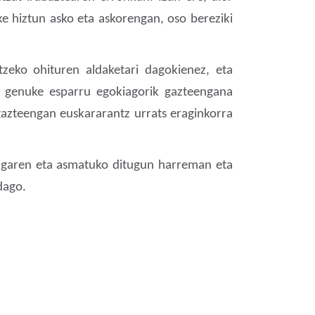
ke hiztun asko eta askorengan, oso bereziki
ltzeko ohituren aldaketari dagokienez, eta
ko genuke esparru egokiagorik gazteengana
 gazteengan euskararantz urrats eraginkorra
 garen eta asmatuko ditugun harreman eta
dago.