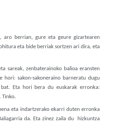
, aro berrian, gure eta geure gizartearen
tura eta bide berriak sortzen ari dira, eta
ta sareak, zenbaterainoko balioa eransten
ate hori: sakon-sakoneraino barneratu dugu
 bat. Eta hori bera du euskarak erronka:
 Tinko.
pena eta indartzerako ekarri duten erronka
aliagarria da. Eta zinez zaila du hizkuntza