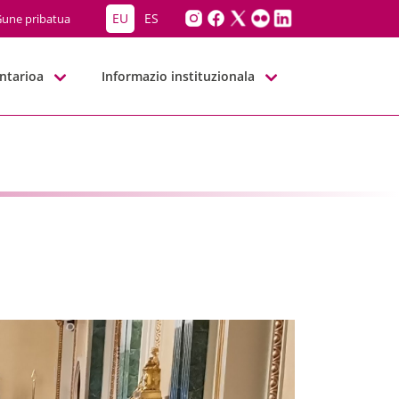
EU
ES
une pribatua
ntarioa
Informazio instituzionala