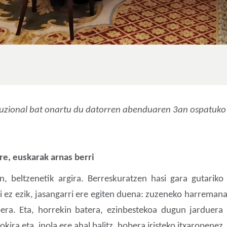
tuzional bat onartu du datorren abenduaren 3an ospatuk
re, euskarak arnas berri
n, beltzenetik argira. Berreskuratzen hasi gara gutarik
ri ez ezik, jasangarri ere egiten duena: zuzeneko harreman
oera. Eta, horrekin batera, ezinbestekoa dugun jarduera
kira eta, inola ere ahal balitz, hobera iristeko itxaropenez.