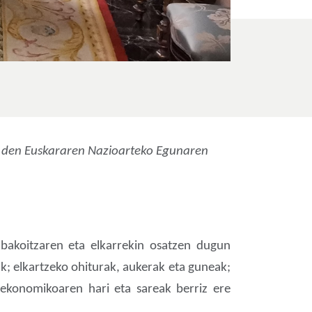
o den Euskararen Nazioarteko Egunaren
o bakoitzaren eta elkarrekin osatzen dugun
ak; elkartzeko ohiturak, aukerak eta guneak;
 ekonomikoaren hari eta sareak berriz ere