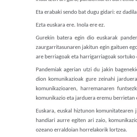
Eta erabaki sendo bat dugu gidari: ez dadila
Ezta euskara ere. Inola ere ez.
Gurekin batera egin dio euskarak pandemi
zaurgarritasunaren jakitun egin gaituen eg
are berriagoak eta harrigarriagoak sortuko
Pandemiak agerian utzi du jakin bageneki
dion komunikazioak gure zeinahi jarduerar
komunikazioaren, harremanaren funtsezko
komunikazio eta jarduera eremu berrietan e
Euskara, euskal hiztunon komunitatearen j
handiari aurre egiten ari zaio, komunikazi
ozeano erraldoian horrelakorik lortzea.