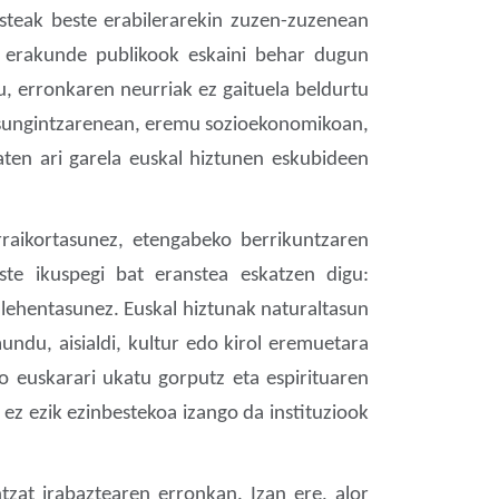
esteak beste erabilerarekin zuzen-zuzenean
da erakunde publikook eskaini behar dugun
u, erronkaren neurriak ez gaituela beldurtu
sasungintzarenean, eremu sozioekonomikoan,
ten ari garela euskal hiztunen eskubideen
raikortasunez, etengabeko berrikuntzaren
te ikuspegi bat eranstea eskatzen digu:
lehentasunez. Euskal hiztunak naturaltasun
du, aisialdi, kultur edo kirol eremuetara
ko euskarari ukatu gorputz eta espirituaren
ez ezik ezinbestekoa izango da instituziook
zat irabaztearen erronkan. Izan ere, alor