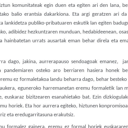
iztun komunitateak egin duen eta egiten ari den lana, b
etako balio erantsia dakarkiona. Eta argi geratzen ari 
ta lankidetza publiko-pribatuaren eskutik lan egiten badug
relako, adibidez hezkuntzaren munduan, hedabideenean, o
ta hainbatetan urrats ausartak eman behar direla eta ema
arra dago, jakina, aurrerapauso sendoagoak emanez, jar
na pandemiaren osteko aro berriaren hasiera honek bes
 eremu ez formaletakoa landu beharra dago, behar besteko 
 aukera, eguneroko harremanetan eremu formaletik lan mun
e, euskaraz bizitzearen esanahietako bat. Ezin dizkiogula
mu horiek. Eta hor aurrera egiteko, hiztunen konpromisoa 
riz eta eredugarritasuna erakutsiz.
mu formalez gainera, eremu ez formal horiek euskararent