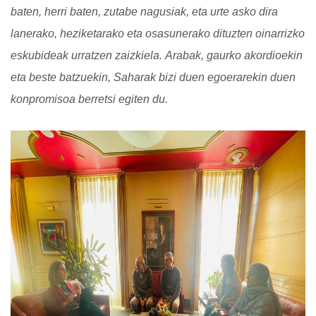
baten, herri baten, zutabe nagusiak, eta urte asko dira
lanerako, heziketarako eta osasunerako dituzten oinarrizko
eskubideak urratzen zaizkiela.
Arabak, gaurko akordioekin
eta beste batzuekin, Saharak bizi duen egoerarekin duen
konpromisoa berretsi egiten du.