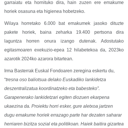
garraiatu eta hornituko dira, hain zuzen ere emakume
horiek osasuna eta higienea hobetzeko.
Wilaya horretako 6.000 bat emakumek jasoko dituzte
pakete horiek, baina zeharka 19.400 pertsona dira
laguntza horren onura izango dutenak.
Adostutako
egitasmoaren exekuzio-epea 12 hilabetekoa da, 2023ko
azarotik 2024ko azarora bitartean.
Irma Basterrak Euskal Fondoaren zeregina eskertu du,
“
tresna oso baliotsua delako Euskadiko lankidetza
deszentralizatua koordinatzeko eta babesteko”.
Garapenerako lankidetzari egiten diozuen ekarpena
ukaezina da.
Proiektu horri esker, gure aletxoa jartzen
dugu emakume horiek errazago parte har dezaten saharar
herriaren bizitza sozial eta politikoan.
Haiek baitira gizartea