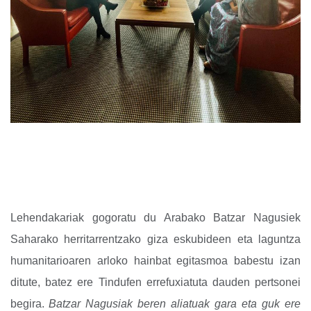
Lehendakariak gogoratu du Arabako Batzar Nagusiek
Saharako herritarrentzako giza eskubideen eta laguntza
humanitarioaren arloko hainbat egitasmoa babestu izan
ditute, batez ere Tindufen errefuxiatuta dauden pertsonei
begira.
Batzar Nagusiak beren aliatuak gara eta guk ere