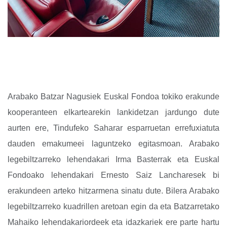
Arabako Batzar Nagusiek Euskal Fondoa tokiko erakunde
kooperanteen elkartearekin lankidetzan jardungo dute
aurten ere, Tindufeko Saharar esparruetan errefuxiatuta
dauden emakumeei laguntzeko egitasmoan.
Arabako
legebiltzarreko lehendakari Irma Basterrak eta Euskal
Fondoako lehendakari Ernesto Saiz Lancharesek bi
erakundeen arteko hitzarmena sinatu dute.
Bilera Arabako
legebiltzarreko kuadrillen aretoan egin da eta Batzarretako
Mahaiko lehendakariordeek eta idazkariek ere parte hartu