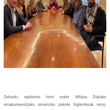
Zehazki, egitasmo horri esker Wilaya Dajlako
emakumeentzako oinarrizko pakete higienikoak erosi,