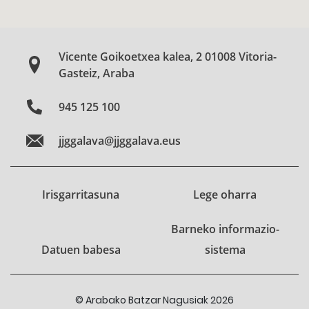
Vicente Goikoetxea kalea, 2 01008 Vitoria-
Gasteiz, Araba
945 125 100
jjggalava@jjggalava.eus
Irisgarritasuna
Lege oharra
Barneko informazio-
Datuen babesa
sistema
© Arabako Batzar Nagusiak 2026