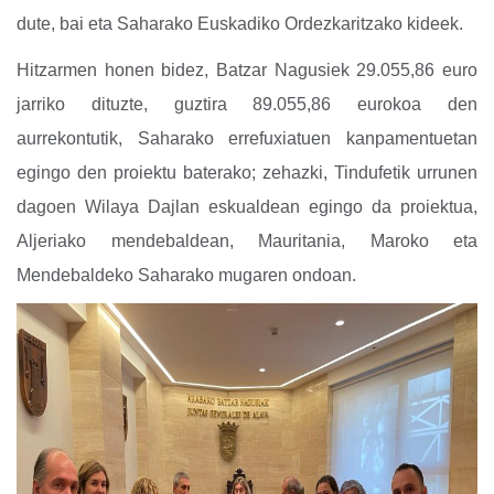
dute, bai eta Saharako Euskadiko Ordezkaritzako kideek.
Hitzarmen honen bidez, Batzar Nagusiek 29.055,86 euro
jarriko dituzte, guztira 89.055,86 eurokoa den
aurrekontutik, Saharako errefuxiatuen kanpamentuetan
egingo den proiektu baterako; zehazki, Tindufetik urrunen
dagoen Wilaya Dajlan eskualdean egingo da proiektua,
Aljeriako mendebaldean, Mauritania, Maroko eta
Mendebaldeko Saharako mugaren ondoan.