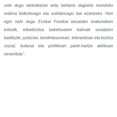
uste dugu lankidetzan aritu beharra dagoela munduko
ordena bidezkoago eta solidarioago bat ezartzeko. Hori
egin nahi dugu Euskal Fondoa bezalako erakundeen
eskutik, elkarbizitza baketsuaren balioak sustatzen
baitituzte, justizian, berdintasunean, tolerantzian eta bizitza
sozial, kultural eta politikoan parte-hartze aktiboan
oinarrituta"
.