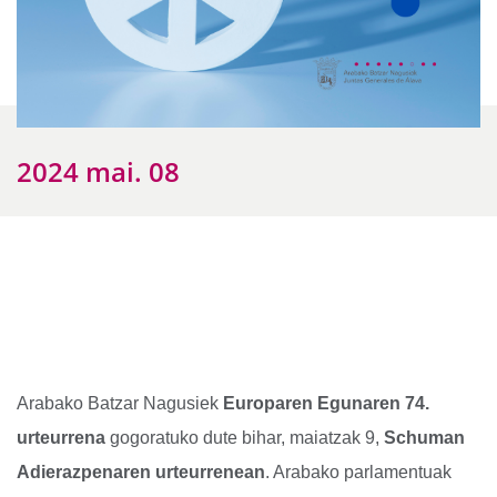
2024 mai. 08
Arabako Batzar Nagusiek
Europaren Egunaren 74.
urteurrena
gogoratuko dute bihar, maiatzak 9,
Schuman
Adierazpenaren urteurrenean
. Arabako parlamentuak