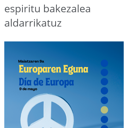
espiritu bakezalea
aldarrikatuz