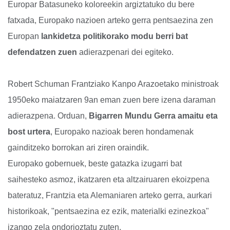
Europar Batasuneko koloreekin argiztatuko du bere
fatxada, Europako nazioen arteko gerra pentsaezina zen
Europan
lankidetza politikorako modu berri bat
defendatzen zuen
adierazpenari dei egiteko.
Robert Schuman Frantziako Kanpo Arazoetako ministroak
1950eko maiatzaren 9an eman zuen bere izena daraman
adierazpena. Orduan,
Bigarren Mundu Gerra amaitu eta
bost urtera
, Europako nazioak beren hondamenak
gainditzeko borrokan ari ziren oraindik.
Europako gobernuek, beste gatazka izugarri bat
saihesteko asmoz, ikatzaren eta altzairuaren ekoizpena
bateratuz, Frantzia eta Alemaniaren arteko gerra, aurkari
historikoak, "pentsaezina ez ezik, materialki ezinezkoa"
izango zela ondorioztatu zuten.