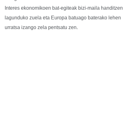
Interes ekonomikoen bat-egiteak bizi-maila handitzen
lagunduko zuela eta Europa batuago baterako lehen
urratsa izango zela pentsatu zen.