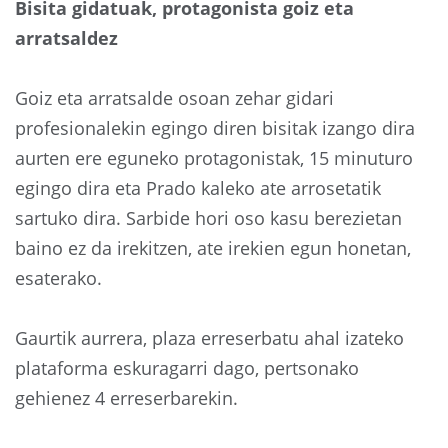
Bisita gidatuak, protagonista goiz eta
arratsaldez
Goiz eta arratsalde osoan zehar gidari
profesionalekin egingo diren bisitak izango dira
aurten ere eguneko protagonistak, 15 minuturo
egingo dira eta Prado kaleko ate arrosetatik
sartuko dira. Sarbide hori oso kasu berezietan
baino ez da irekitzen, ate irekien egun honetan,
esaterako.
Gaurtik aurrera, plaza erreserbatu ahal izateko
plataforma eskuragarri dago, pertsonako
gehienez 4 erreserbarekin.