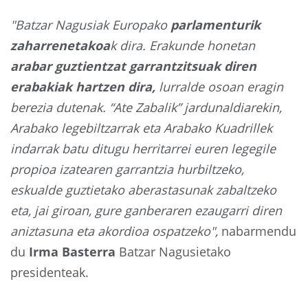
"Batzar Nagusiak Europako
parlamenturik
zaharrenetakoa
k dira. Erakunde honetan
arabar guztientzat garrantzitsuak diren
erabakiak hartzen dira,
lurralde osoan eragin
berezia dutenak. “Ate Zabalik” jardunaldiarekin,
Arabako legebiltzarrak eta Arabako Kuadrillek
indarrak batu ditugu herritarrei euren legegile
propioa izatearen garrantzia hurbiltzeko,
eskualde guztietako aberastasunak zabaltzeko
eta, jai giroan, gure ganberaren ezaugarri diren
aniztasuna eta akordioa ospatzeko",
nabarmendu
du
Irma Basterra
Batzar Nagusietako
presidenteak.