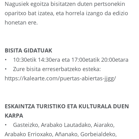
Nagusiek egoitza bisitatzen duten pertsonekin
oparitxo bat izatea, eta horrela izango da edizio
honetan ere.
BISITA GIDATUAK
• 10:30etik 14:30era eta 17:00etatik 20:00etara
• Zure bisita erreserbatzeko esteka:
https://kalearte.com/puertas-abiertas-jjgg/
ESKAINTZA TURISTIKO ETA KULTURALA DUEN
KARPA
• Gasteizko, Arabako Lautadako, Aiarako,
Arabako Errioxako, Añanako, Gorbeialdeko,