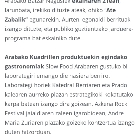
Arabako Batzar Nagusiek
ekainaren 21ean
,
larunbata, irekiko dituzte ateak, ohiko “
Ate
Zabalik”
egunarekin. Aurten, egonaldi berrituak
izango dituzte, eta publiko guztientzako jarduera-
programa bat eskainiko dute.
Arabako Kuadrillen produktuekin egindako
gastronomiak
Slow Food Arabaren gustuko bi
laborategiri emango die hasiera berriro.
Laborategi horiek Katedral Berriaren eta Prado
kalearen aurreko plazan estrategikoki kokatutako
karpa batean izango dira goizean. Azkena Rock
Festival jaialdiaren zaleen igarobidean, Andre
Maria Zuriaren plazako goizeko kontzertua izango
duten hitzorduan.