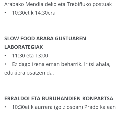
Arabako Mendialdeko eta Trebiñuko postuak
• 10:30etik 14:30era
SLOW FOOD ARABA GUSTUAREN
LABORATEGIAK
• 11:30 eta 13:00
• Ez dago izena eman beharrik. Iritsi ahala,
edukiera osatzen da.
ERRALDOI ETA BURUHANDIEN KONPARTSA
• 10:30etik aurrera (goiz osoan) Prado kalean