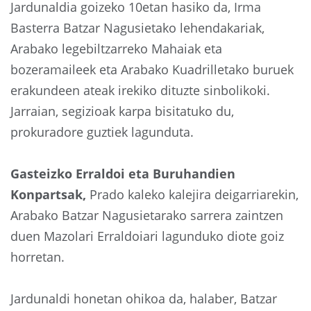
Jardunaldia goizeko 10etan hasiko da, Irma
Basterra Batzar Nagusietako lehendakariak,
Arabako legebiltzarreko Mahaiak eta
bozeramaileek eta Arabako Kuadrilletako buruek
erakundeen ateak irekiko dituzte sinbolikoki.
Jarraian, segizioak karpa bisitatuko du,
prokuradore guztiek lagunduta.
Gasteizko Erraldoi eta Buruhandien
Konpartsak,
Prado kaleko kalejira deigarriarekin,
Arabako Batzar Nagusietarako sarrera zaintzen
duen Mazolari Erraldoiari lagunduko diote goiz
horretan.
Jardunaldi honetan ohikoa da, halaber, Batzar