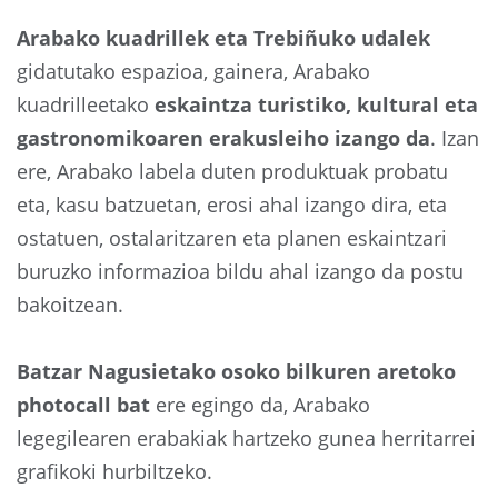
Arabako kuadrillek eta Trebiñuko udalek
gidatutako espazioa, gainera, Arabako
kuadrilleetako
eskaintza turistiko, kultural eta
gastronomikoaren erakusleiho izango da
. Izan
ere, Arabako labela duten produktuak probatu
eta, kasu batzuetan, erosi ahal izango dira, eta
ostatuen, ostalaritzaren eta planen eskaintzari
buruzko informazioa bildu ahal izango da postu
bakoitzean.
Batzar Nagusietako osoko bilkuren aretoko
photocall bat
ere egingo da, Arabako
legegilearen erabakiak hartzeko gunea herritarrei
grafikoki hurbiltzeko.