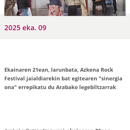
2025 eka. 09
Ekainaren 21ean, larunbata, Azkena Rock
Festival jaialdiarekin bat egitearen "sinergia
ona" errepikatu du Arabako legebiltzarrak