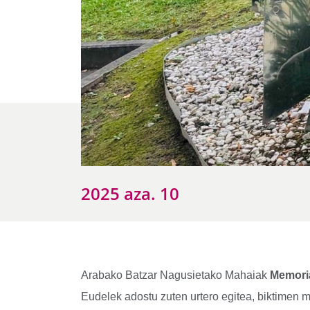
2025 aza. 10
Arabako Batzar Nagusietako Mahaiak
Memori
Eudelek adostu zuten urtero egitea, biktimen m