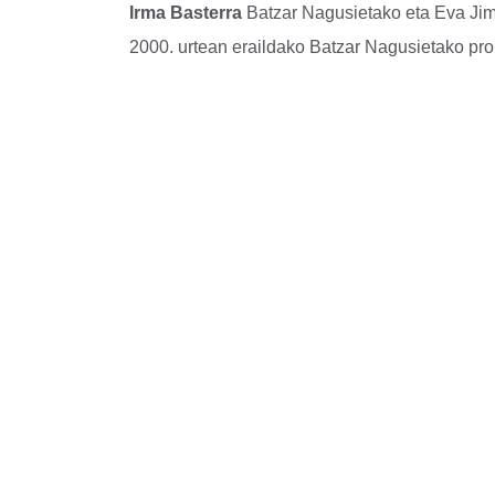
Irma Basterra
Batzar Nagusietako eta Eva Jim
2000. urtean eraildako Batzar Nagusietako p