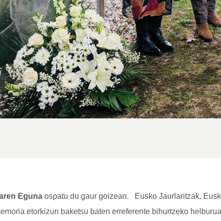
aren Eguna
ospatu du gaur goizean. Eusko Jaurlaritzak, Eusko
emoria etorkizun baketsu baten erreferente bihurtzeko helburua