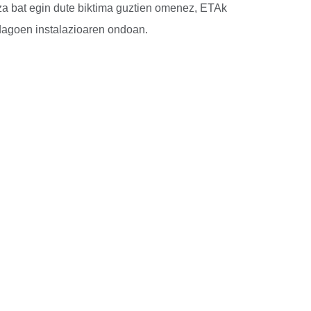
za bat egin dute biktima guztien omenez, ETAk
agoen instalazioaren ondoan.