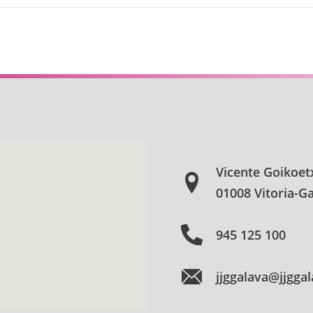
Vicente Goikoet
01008 Vitoria-Ga
945 125 100
jjggalava@jjgga