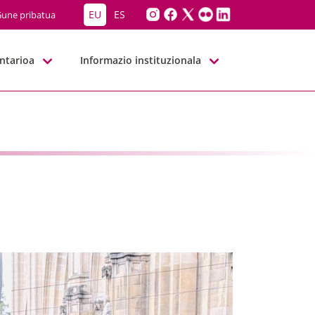
EU
ES
une pribatua
ntarioa
Informazio instituzionala