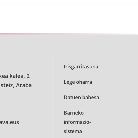
Irisgarritasuna
xea kalea, 2
Lege oharra
steiz, Araba
Datuen babesa
Barneko
lava.eus
informazio-
sistema