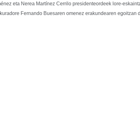
énez eta Nerea Martínez Cerrilo presidenteordeek lore-eskaint
rokuradore Fernando Buesaren omenez erakundearen egoitzan d