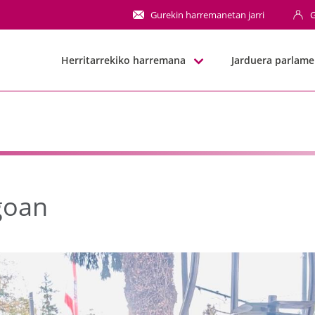
an - JJGG-BBNN
Gurekin harremanetan jarri
G
Herritarrekiko harremana
Jarduera parlame
goan