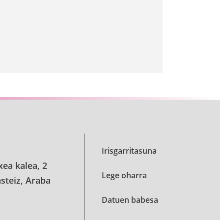
Irisgarritasuna
xea kalea, 2
Lege oharra
steiz, Araba
Datuen babesa