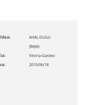
ldea:
AHAL DUGU
(BAJA)
ia:
Vitoria-Gasteiz
ea:
2015/06/18