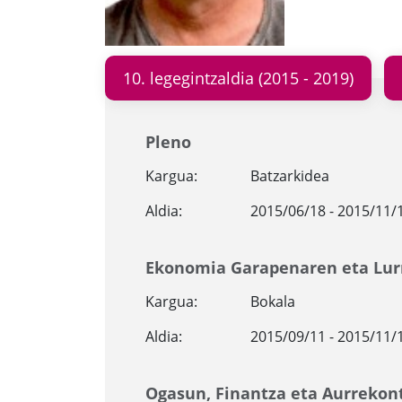
10. legegintzaldia (2015 - 2019)
Pleno
Kargua:
Batzarkidea
Aldia:
2015/06/18 - 2015/11/
Ekonomia Garapenaren eta Lur
Kargua:
Bokala
Aldia:
2015/09/11 - 2015/11/
Ogasun, Finantza eta Aurrekon