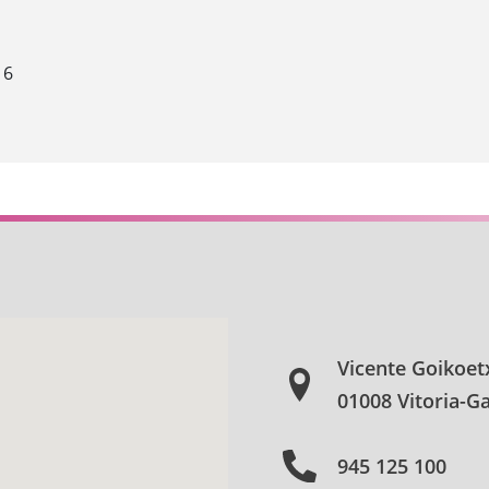
16
Vicente Goikoet
01008 Vitoria-Ga
945 125 100