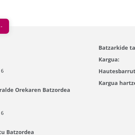
Batzarkide ta
Kargua:
16
Hautesbarrut
Kargua hartz
ralde Orekaren Batzordea
16
tu Batzordea