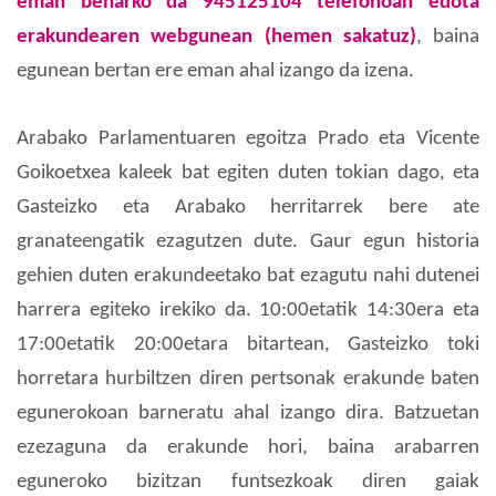
eman beharko da
945125104 telefonoan
edota
erakundearen webgunean (hemen sakatuz)
, baina
egunean bertan ere eman ahal izango da izena.
Arabako Parlamentuaren egoitza Prado eta Vicente
Goikoetxea kaleek bat egiten duten tokian dago, eta
Gasteizko eta Arabako herritarrek bere ate
granateengatik ezagutzen dute. Gaur egun historia
gehien duten erakundeetako bat ezagutu nahi dutenei
harrera egiteko irekiko da. 10:00etatik 14:30era eta
17:00etatik 20:00etara bitartean, Gasteizko toki
horretara hurbiltzen diren pertsonak erakunde baten
egunerokoan barneratu ahal izango dira. Batzuetan
ezezaguna da erakunde hori, baina arabarren
eguneroko bizitzan funtsezkoak diren gaiak