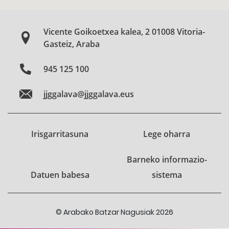
Vicente Goikoetxea kalea, 2 01008 Vitoria-
Gasteiz, Araba
945 125 100
jjggalava@jjggalava.eus
Irisgarritasuna
Lege oharra
Barneko informazio-
Datuen babesa
sistema
© Arabako Batzar Nagusiak 2026