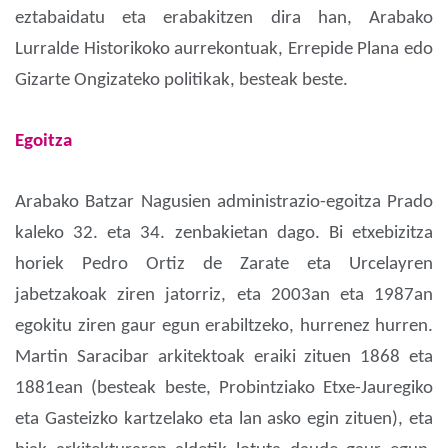
eztabaidatu eta erabakitzen dira han, Arabako
Lurralde Historikoko aurrekontuak, Errepide Plana edo
Gizarte Ongizateko politikak, besteak beste.
Egoitza
Arabako Batzar Nagusien administrazio-egoitza Prado
kaleko 32. eta 34. zenbakietan dago. Bi etxebizitza
horiek Pedro Ortiz de Zarate eta Urcelayren
jabetzakoak ziren jatorriz, eta 2003an eta 1987an
egokitu ziren gaur egun erabiltzeko, hurrenez hurren.
Martin Saracibar arkitektoak eraiki zituen 1868 eta
1881ean (besteak beste, Probintziako Etxe-Jauregiko
eta Gasteizko kartzelako eta lan asko egin zituen), eta