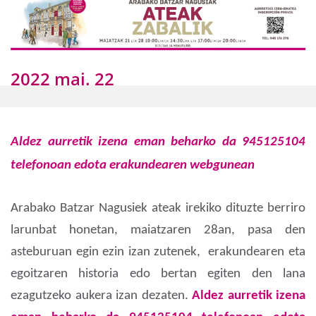
2022 mai. 22
Aldez aurretik izena eman beharko da
945125104
telefonoan
edota erakundearen webgunean
Arabako Batzar Nagusiek ateak irekiko dituzte berriro
larunbat honetan, maiatzaren 28an, pasa den
asteburuan egin ezin izan zutenek,
erakundearen eta
egoitzaren historia edo bertan egiten den lana
ezagutzeko
aukera izan dezaten.
Aldez aurretik izena