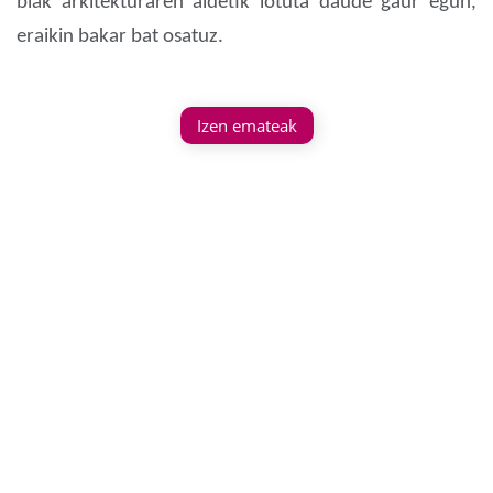
biak arkitekturaren aldetik lotuta daude gaur egun,
eraikin bakar bat osatuz.
Izen emateak