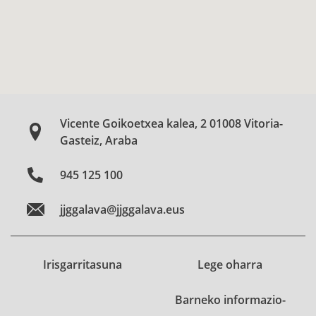
Vicente Goikoetxea kalea, 2 01008 Vitoria-
Gasteiz, Araba
945 125 100
jjggalava@jjggalava.eus
Irisgarritasuna
Lege oharra
Barneko informazio-