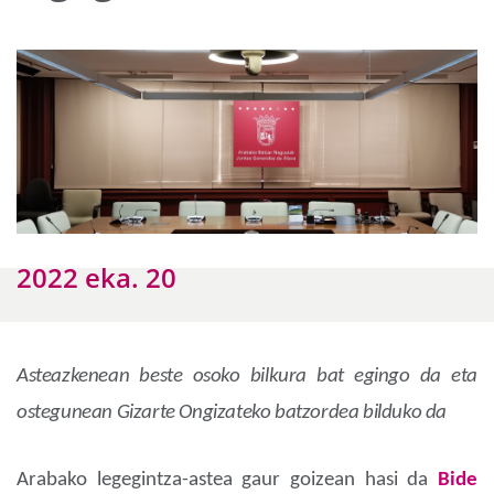
2022 eka. 20
Asteazkenean beste osoko bilkura bat egingo da eta
ostegunean Gizarte Ongizateko batzordea bilduko da
Arabako legegintza-astea gaur goizean hasi da
Bide