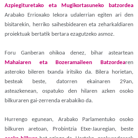
Azpiegituretako eta Mugikortasuneko batzordea
Arabako Errioxako Iekora udalerrian egiten ari den
bisitarekin, herriko saihesbidearen eta zeharkaldiaren
proiektuak bertatik bertara ezagutzeko asmoz.
Foru Ganberan ohikoa denez, bihar asteartean
Mahaiaren eta
Bozeramaileen Batzordea
ren
asteroko bileren txanda iritsiko da. Bilera horietan,
besteak beste, datorren ekainaren 29an,
asteazkenean, ospatuko den hilaren azken osoko
bilkuraren gai-zerrenda erabakiko da.
Hurrengo egunean, Arabako Parlamentuko osoko
bilkuren aretoan, Probintzia Etxe-Jauregian, beste