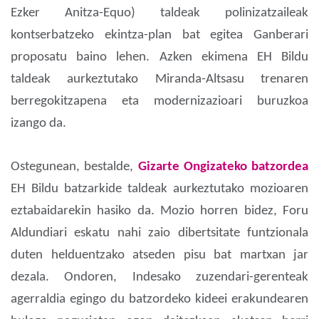
Ezker Anitza-Equo) taldeak polinizatzaileak
kontserbatzeko ekintza-plan bat egitea Ganberari
proposatu baino lehen. Azken ekimena EH Bildu
taldeak aurkeztutako Miranda-Altsasu trenaren
berregokitzapena eta modernizazioari buruzkoa
izango da.
Ostegunean, bestalde,
Gizarte Ongizateko batzordea
EH Bildu batzarkide taldeak aurkeztutako mozioaren
eztabaidarekin hasiko da. Mozio horren bidez, Foru
Aldundiari eskatu nahi zaio dibertsitate funtzionala
duten helduentzako atseden pisu bat martxan jar
dezala. Ondoren, Indesako zuzendari-gerenteak
agerraldia egingo du batzordeko kideei erakundearen