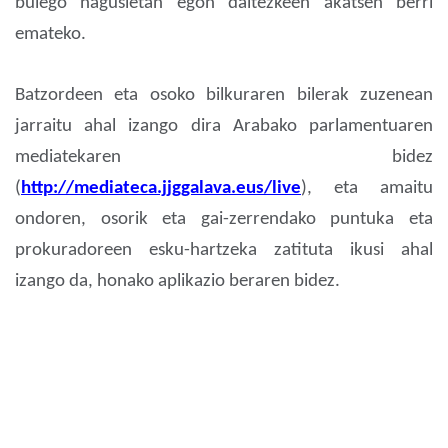
bulego nagusietan egon daitezkeen akatsen berri
emateko.
Batzordeen eta osoko bilkuraren bilerak zuzenean
jarraitu ahal izango dira Arabako parlamentuaren
mediatekaren bidez
(
http://mediateca.jjggalava.eus/live
), eta amaitu
ondoren, osorik eta gai-zerrendako puntuka eta
prokuradoreen esku-hartzeka zatituta ikusi ahal
izango da, honako aplikazio beraren bidez.