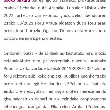
osoko bilkura
bat egingo da. Hasteko, prokuradoreek
erabaki beharko dute Arabako Lurralde Historikoko
2022. urterako aurrekontua gauzatzeko abenduaren
21eko 33/2021 Foru Araua aldatzen duen foru arau
proiektuari buruzko Ogasun, Finantza eta Aurrekontu
batzordearen irizpena onestea.
Ondoren, batzarkide taldeek aurkeztutako hiru mozio
eztabaidatuko dira gai-zerrendak dioenez. Arabako
Popularrak batzarkide taldeak 2019-2020-2021 aldian
foru sektore publikoko enplegu publikoa egonkortzeko
prozesuei eta egiteke dauden LEPei buruz, bai eta
euskararen ezagutzari emango dioten merezimendu
gisa baloratuko denari buruz egindako proposamena
lehenengoa izango da, Elkarrekin Araba (Podemos-