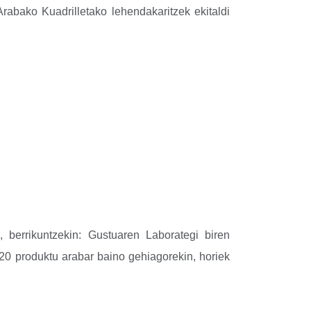
abako Kuadrilletako lehendakaritzek ekitaldi
 berrikuntzekin: Gustuaren Laborategi biren
0 produktu arabar baino gehiagorekin, horiek