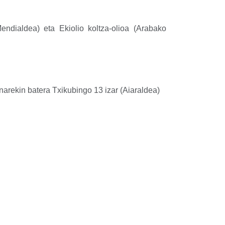
endialdea) eta Ekiolio koltza-olioa (Arabako
arekin batera Txikubingo 13 izar (Aiaraldea)