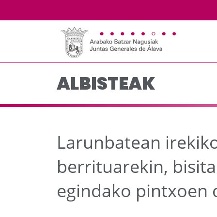
Larunbatean irekiko di
Eduki nagusira joan
ALBISTEAK
Larunbatean irekiko
berrituarekin, bisi
egindako pintxoen 