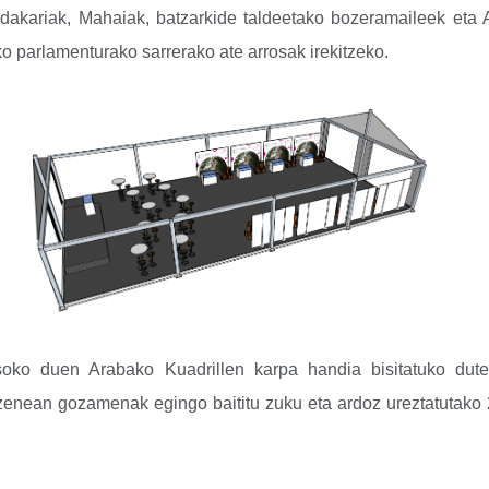
akariak, Mahaiak, batzarkide taldeetako bozeramaileek eta Ar
ko parlamenturako sarrerako ate arrosak irekitzeko.
asoko duen Arabako Kuadrillen karpa handia bisitatuko dute,
enean gozamenak egingo baititu zuku eta ardoz ureztatutako 2