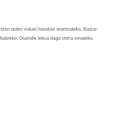
rtzen duten eskari handiari erantzuteko, Batzar
serbatzeko. Oraindik lekua dago izena emateko.