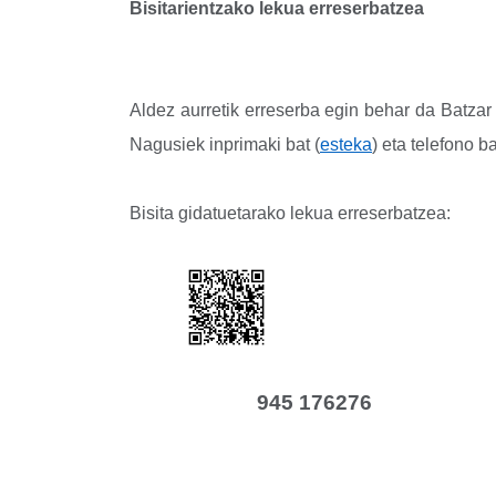
Bisitarientzako lekua erreserbatzea
Aldez aurretik erreserba egin behar da Batzar 
Nagusiek inprimaki bat (
esteka
) eta telefono b
Bisita gidatuetarako lekua erreserbatzea:
945 176276