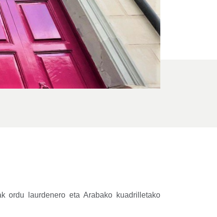
uak ordu laurdenero eta Arabako kuadrilletako