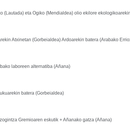
o (Lautada) eta Ogiko (Mendialdea) olio ekilore ekologikoarekin
ekin Atxinetan (Gorbeialdea) Ardoarekin batera (Arabako Errio
abako laboreen alternatiba (Añana)
ukuarekin batera (Gorbeialdea)
Gozogintza Gremioaren eskutik + Añanako gatza (Añana)