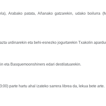
la), Arabako patata, Añanako gatzarekin, udako boilurra (M
ta urdinarekin eta behi-esnezko jogurtarekin Txakolin apardun
in eta Basquemoonshiners edari destilatuarekin.
:00) parte hartu ahal izateko sarrera librea da, lekua bete arte.