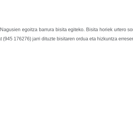
Nagusien egoitza barrura bisita egiteko. Bisita horiek urtero so
at (945 176276) jarri dituzte bisitaren ordua eta hizkuntza erre