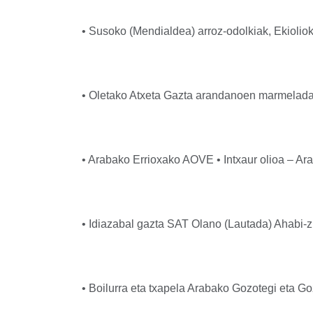
• Susoko (Mendialdea) arroz-odolkiak, Ekioliok
• Oletako Atxeta Gazta arandanoen marmeladar
• Arabako Errioxako AOVE • Intxaur olioa – Ar
• Idiazabal gazta SAT Olano (Lautada) Ahabi-z
• Boilurra eta txapela Arabako Gozotegi eta 