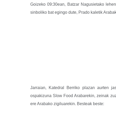
Goizeko 09:30ean, Batzar Nagusietako lehend
sinboliko bat egingo dute, Prado kaletik Araba
Jarraian, Katedral Berriko plazan aurten j
ospakizuna Slow Food Arabarekin, zeinak zuz
ere Arabako zigiluarekin. Besteak beste: