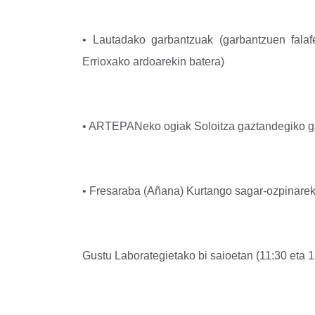
• Lautadako garbantzuak (garbantzuen falafe
Errioxako ardoarekin batera)
• ARTEPANeko ogiak Soloitza gaztandegiko gaz
• Fresaraba (Añana) Kurtango sagar-ozpinarek
Gustu Laborategietako bi saioetan (11:30 eta 13