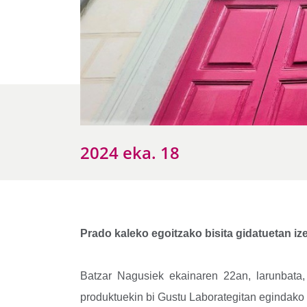
2024 eka. 18
Prado kaleko egoitzako bisita gidatuetan i
Batzar Nagusiek ekainaren 22an, larunbata, i
produktuekin bi Gustu Laborategitan egindako 