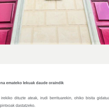
zena emateko lekuak daude oraindik
rekiko dituzte ateak, irudi berrituarekin, ohiko bisita gidat
pintxoak dastatzeko.