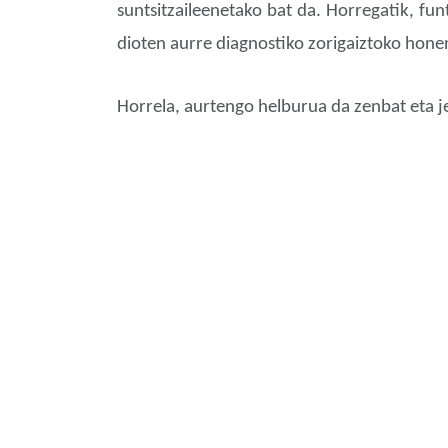
suntsitzaileenetako bat da. Horregatik, fun
dioten aurre diagnostiko zorigaiztoko hone
Horrela, aurtengo helburua da zenbat eta j