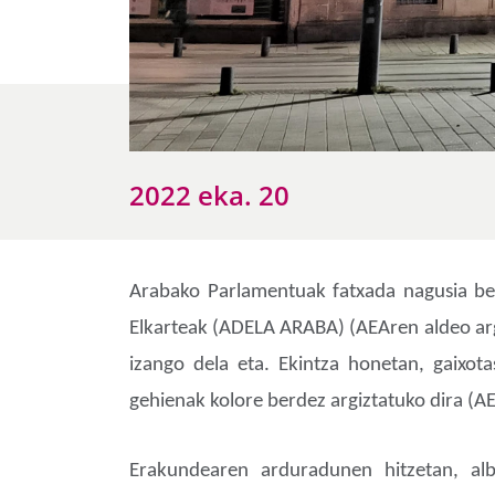
2022 eka. 20
Arabako Parlamentuak fatxada nagusia ber
Elkarteak (ADELA ARABA) (AEAren aldeo arg
izango dela eta. Ekintza honetan, gaixo
gehienak kolore berdez argiztatuko dira (AE
Erakundearen arduradunen hitzetan, albo