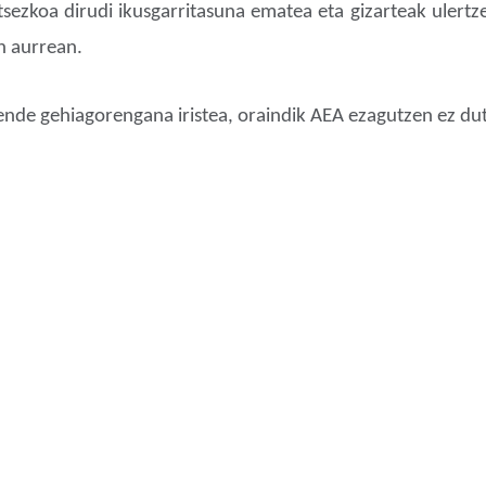
tsezkoa dirudi ikusgarritasuna ematea eta gizarteak ulertz
n aurrean.
ende gehiagorengana iristea, oraindik AEA ezagutzen ez du