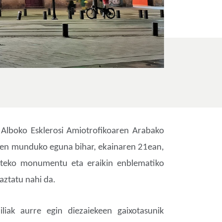
 Alboko Esklerosi Amiotrofikoaren Arabako
rren munduko eguna bihar, ekainaren 21ean,
mateko monumentu eta eraikin enblematiko
aztatu nahi da.
liak aurre egin diezaiekeen gaixotasunik