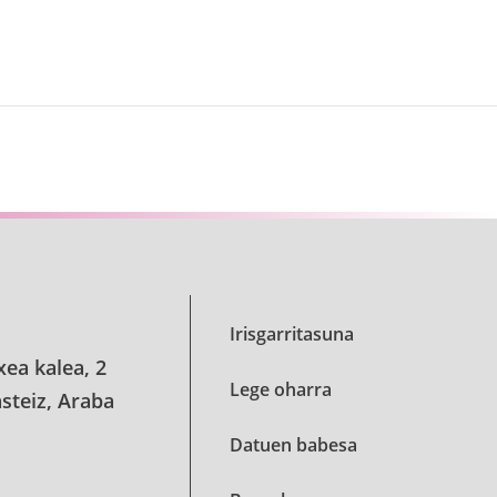
Irisgarritasuna
xea kalea, 2
Lege oharra
steiz, Araba
Datuen babesa