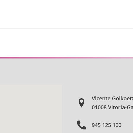
Vicente Goikoet
01008 Vitoria-Ga
945 125 100