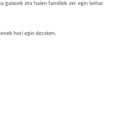
ea gaixoek eta haien familiek zer egin behar
tenek hori egin dezaten.