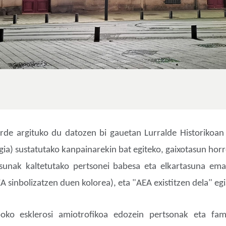
de argituko du datozen bi gauetan Lurralde Historikoan
ia) sustatutako kanpainarekin bat egiteko, gaixotasun ho
tasunak kaltetutako pertsonei babesa eta elkartasuna e
A sinbolizatzen duen kolorea), eta "AEA existitzen dela" egi
ko esklerosi amiotrofikoa edozein pertsonak eta fami