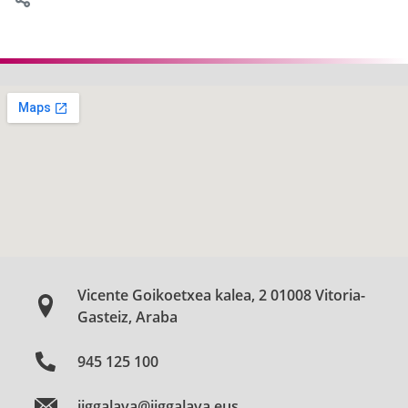
Vicente Goikoetxea kalea, 2 01008 Vitoria-
Gasteiz, Araba
945 125 100
jjggalava@jjggalava.eus