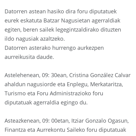
Datorren astean hasiko dira foru diputatuek
eurek eskatuta Batzar Nagusietan agerraldiak
egiten, beren sailek legegintzaldirako dituzten
ildo nagusiak azaltzeko.
Datorren asterako hurrengo aurkezpen
aurreikusita daude.
Astelehenean, 09: 30ean, Cristina González Calvar
ahaldun nagusiorde eta Enplegu, Merkataritza,
Turismo eta Foru Administrazioko foru
diputatuak agerraldia egingo du.
Asteazkenean, 09: 00etan, Itziar Gonzalo Ogasun,
Finantza eta Aurrekontu Saileko foru diputatuak