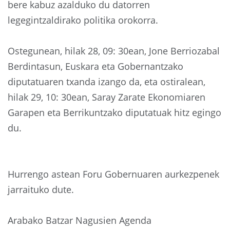
bere kabuz azalduko du datorren
legegintzaldirako politika orokorra.
Ostegunean, hilak 28, 09: 30ean, Jone Berriozabal
Berdintasun, Euskara eta Gobernantzako
diputatuaren txanda izango da, eta ostiralean,
hilak 29, 10: 30ean, Saray Zarate Ekonomiaren
Garapen eta Berrikuntzako diputatuak hitz egingo
du.
Hurrengo astean Foru Gobernuaren aurkezpenek
jarraituko dute.
Arabako Batzar Nagusien Agenda