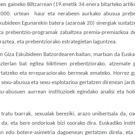
een gaineko Biltzarrean (19.enetik 34.enera bitarteko art
000. urtean haur eta nerabeen aurkako abusua prebeni
ubideen Egunarekin batera (azaroak 20) sinergiak sustat
eta prebentzio-programak zabaltzea premia-premiazkoa de
raztea, eta prebentziorako estrategietan laguntzea.
en Giza Eskubideen Batzordearen baitan, martxan da Eusk
zterlan bat egitea biktimen prebentziorako, atzemate 
 gertatzeko eta erreparaziorako bermeak emateko. Horrez g
sexu-abusua eta sexu-esplotazioa gertatzen direnean jardu
-abusuen aurrean instituzioek egindako analisi eta ho
ratu txarrak, sexualak bereziki, arazo unibertsala da, os
 da, eta bere ondorioak bizi osorako dira. Euskadiko inst
an edo botere-asimetria dagoenean gertatzen direla, eta