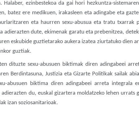
. Halaber, ezinbestekoa da gai hori hezkuntza-sistemare
n, batez ere medikuen, irakasleen eta adingabe eta gaztee
aurlaritzaren eta haurren sexu-abusua eta tratu txarrak
ia adierazten dute, ekimenak garatu eta prebenitzea, dete
en eskubide guztietarako aukera izatea ziurtatuko dien arre
inkor guztiak.
 dituzte sexu-abusuen biktimak diren adingabeei arreta
ren Berdintasuna, Justizia eta Gizarte Politikak sailak a
exu-abusuen biktima diren adingabeei arreta integrala 
dierazten du, euskal gizartera moldatzeko lehen urrats g
lak izan soziosanitarioak.