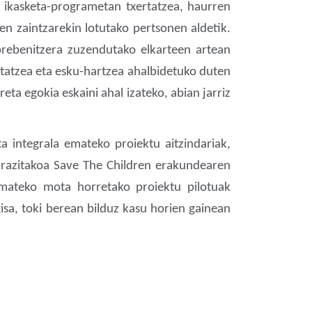
n ikasketa-programetan txertatzea, haurren
n zaintzarekin lotutako pertsonen aldetik.
 prebenitzera zuzendutako elkarteen artean
ktatzea eta esku-hartzea ahalbidetuko duten
ta egokia eskaini ahal izateko, abian jarriz
 integrala emateko proiektu aitzindariak,
biarazitakoa Save The Children erakundearen
emateko mota horretako proiektu pilotuak
isa, toki berean bilduz kasu horien gainean