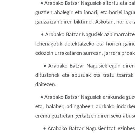
• Arabako Batzar Nagusiek aitortu eta bali
guztien ahalegin eta lanari, eta horiei la
gauza izan diren biktimei. Askotan, horiek 
• Arabako Batzar Nagusiek azpimarratzen du
lehenagotik detektatzeko eta horien gain
edozein urraketaren aurrean, jarrera proakt
• Arabako Batzar Nagusiek egun diren ba
dituztenek eta abusuak eta tratu txarrak
daitezen.
• Arabako Batzar Nagusiek erakunde guztiei
eta, halaber, adingabeen aurkako indarker
eremu guztietan gertatzen diren sexu-abusu
• Arabako Batzar Nagusientzat ezinbestek