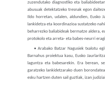
zuzendutako diagnostiko eta baliabideetan
abusuak detektatzeko tresnak egon daiteze
Ildo horretan, udalen, aldundien, Eusko J
lankidetza eta koordinazioa sustatzeko nah
beharrezko baliabideak bermatze aldera, eur
protokolo eta arreta- eta babes-neurri erag
• Arabako Batzar Nagusiek txalotu egiten
Barnahus proiektua kasu, Eusko Jaurlaritza
laguntza eta babesarekin. Era berean, s
garatzeko lankidetzarako duen borondatea a
esku hartzen duten sail guztiak, izan judizia