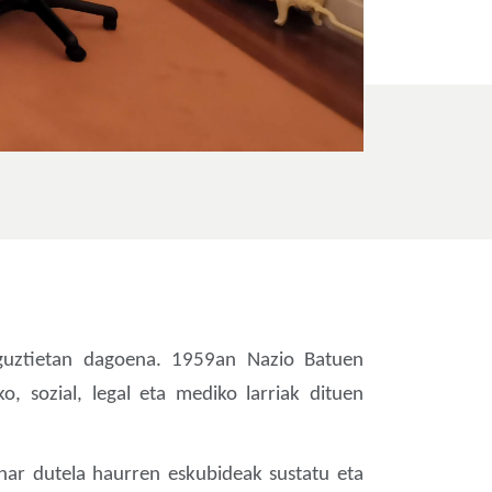
 guztietan dagoena. 1959an Nazio Batuen
, sozial, legal eta mediko larriak dituen
ehar dutela haurren eskubideak sustatu eta