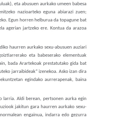
ikuluak), eta abusuen aurkako umeen babesa
tzeko nazioarteko eguna abiarazi zuen;
zeko. Egun horren helburua da topagune bat
la agerian jartzeko ere. Kontua da arazoa
adiko haurren aurkako sexu-abusuen auziari
goiztiarrerako eta babeserako elementuak
ain, bada Arartekoak prestatutako gida bat
teko jarraibideak” izenekoa. Asko izan dira
bekuntzetan egindako aurrerapenak, baina
o larria. Aldi berean, pertsonen aurka egin
ituziook jakitun gara haurren aurkako sexu-
 normalean engainua, indarra edo gezurra