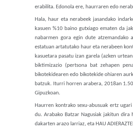
erabilita. Edonola ere, haurraren edo nerab
Hala, haur eta nerabeek jasandako indarke
kasuen %10 baino gutxiago ematen da jaki
nabarmen gora egin dute atzemandako ad
estatuan artatutako haur eta nerabeen kont
kasuetara pasatu izan garela (azken urtean
biktimizazio (pertsona bat zehapen pena
bikotekidearen edo bikotekide ohiaren aurk
batzuk. Iturri horren arabera, 2018an 1.50
Gipuzkoan.
Haurren kontrako sexu-abusuak ertz ugari 
du. Arabako Batzar Nagusiak jakitun dira
dakarten arazo larriaz, eta HAU ADIERAZT