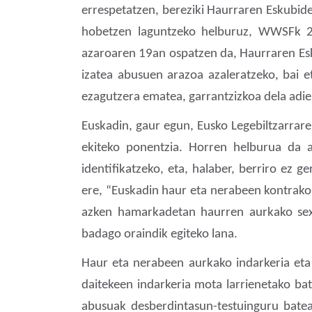
errespetatzen, bereziki Haurraren Eskubid
hobetzen laguntzeko helburuz, WWSFk 2
azaroaren 19an ospatzen da, Haurraren Esk
izatea abusuen arazoa azaleratzeko, bai 
ezagutzera ematea, garrantzizkoa dela adie
Euskadin, gaur egun, Eusko Legebiltzarrar
ekiteko ponentzia. Horren helburua da a
identifikatzeko, eta, halaber, berriro ez
ere, “Euskadin haur eta nerabeen kontrako 
azken hamarkadetan haurren aurkako sexu
badago oraindik egiteko lana.
Haur eta nerabeen aurkako indarkeria eta t
daitekeen indarkeria mota larrienetako bat
abusuak desberdintasun-testuinguru bate