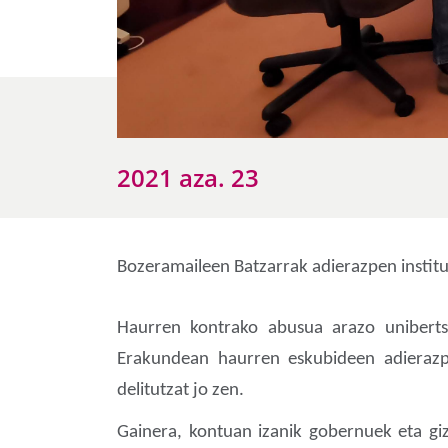
2021 aza. 23
Bozeramaileen Batzarrak adierazpen institu
Haurren kontrako abusua arazo uniberts
Erakundean haurren eskubideen adierazpen
delitutzat jo zen.
Gainera, kontuan izanik gobernuek eta giz