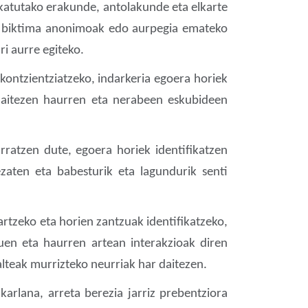
ikatutako erakunde, antolakunde eta elkarte
ber, biktima anonimoak edo aurpegia emateko
ri aurre egiteko.
kontzientziatzeko, indarkeria egoera horiek
 daitezen haurren eta nerabeen eskubideen
atzen dute, egoera horiek identifikatzen
zaten eta babesturik eta lagundurik senti
rtzeko eta horien zantzuak identifikatzeko,
duen eta haurren artean interakzioak diren
lteak murrizteko neurriak har daitezen.
rlana, arreta berezia jarriz prebentziora