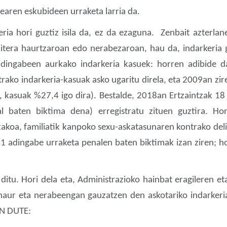
earen eskubideen urraketa larria da.
ria hori guztiz isila da, ez da ezaguna. Zenbait azterla
tera haurtzaroan edo nerabezaroan, hau da, indarkeria 
ingabeen aurkako indarkeria kasuek: horren adibide d
rako indarkeria-kasuak asko ugaritu direla, eta 2009an z
, kasuak %27,4 igo dira). Bestalde, 2018an Ertzaintzak 1
l baten biktima dena) erregistratu zituen guztira. Hor 
akoa, familiatik kanpoko sexu-askatasunaren kontrako delit
1 adingabe urraketa penalen baten biktimak izan ziren; h
ditu. Hori dela eta, Administrazioko hainbat eragileren e
 haur eta nerabeengan gauzatzen den askotariko indarkeri
EN DUTE: