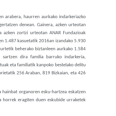
nen arabera, haurren aurkako indarkeriazko
gertatzen denean. Gainera, azken urteotan
a azken zortzi urteotan ANAR Fundazioak
iren 1.487 kasuetatik 2016an izandako 5.930
8 urtetik beherako biztanleen aurkako 1.584
sartzen dira familia barruko indarkeria,
uak eta familiatik kanpoko bestelako delitu
orietatik 256 Araban, 819 Bizkaian, eta 426
ta hainbat organoren esku-hartzea eskatzen
a horrek eragiten duen eskubide urraketek