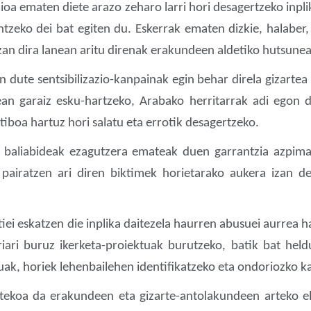
oa ematen diete arazo zeharo larri hori desagertzeko inpl
guntzeko dei bat egiten du. Eskerrak ematen dizkie, hala
izan dira lanean aritu direnak erakundeen aldetiko hutsunea
te sentsibilizazio-kanpainak egin behar direla gizartea 
ean garaiz esku-hartzeko, Arabako herritarrak adi egon
iboa hartuz hori salatu eta errotik desagertzeko.
liabideak ezagutzera emateak duen garrantzia azpimarr
 pairatzen ari diren biktimek horietarako aukera izan de
 eskatzen die inplika daitezela haurren abusuei aurrea ha
iari buruz ikerketa-proiektuak burutzeko, batik bat hel
ak, horiek lehenbailehen identifikatzeko eta ondoriozko ka
oa da erakundeen eta gizarte-antolakundeen arteko elka