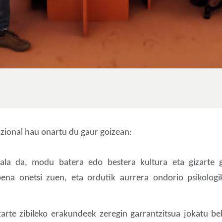
zional hau onartu du gaur goizean:
ala da, modu batera edo bestera kultura eta gizarte
a onetsi zuen, eta ordutik aurrera ondorio psikologiko
arte zibileko erakundeek zeregin garrantzitsua jokatu b