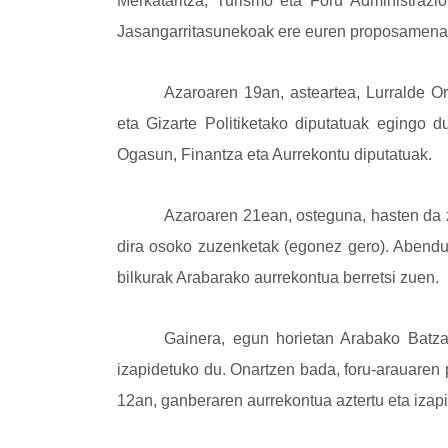
Merkataritza, Turismo eta Foru Administraz
Jasangarritasunekoak ere euren proposamenak
Azaroaren 19an, asteartea, Lurralde Or
eta Gizarte Politiketako diputatuak egingo du
Ogasun, Finantza eta Aurrekontu diputatuak.
Azaroaren 21ean, osteguna, hasten da 
dira osoko zuzenketak (egonez gero). Abendu
bilkurak Arabarako aurrekontua berretsi zuen.
Gainera, egun horietan Arabako Batza
izapidetuko du. Onartzen bada, foru-arauaren
12an, ganberaren aurrekontua aztertu eta izap