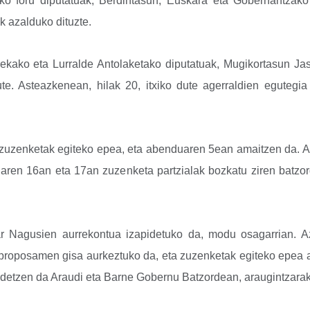
ioko foru diputatuak, Berdintasun, Euskara eta Gobernantzak
 azalduko dituzte.
ekako eta Lurralde Antolaketako diputatuak, Mugikortasun Jas
te. Asteazkenean, hilak 20, itxiko dute agerraldien egutegia
zuzenketak egiteko epea, eta abenduaren 5ean amaitzen da. 
aren 16an eta 17an zuzenketa partzialak bozkatu ziren batzor
r Nagusien aurrekontua izapidetuko da, modu osagarrian. A
 proposamen gisa aurkeztuko da, eta zuzenketak egiteko epea
idetzen da Araudi eta Barne Gobernu Batzordean, araugintzarak