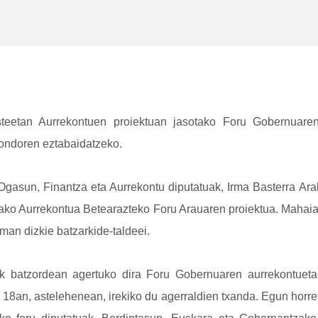
teetan Aurrekontuen proiektuan jasotako Foru Gobernuaren
 ondoren eztabaidatzeko.
 Ogasun, Finantza eta Aurrekontu diputatuak, Irma Basterra A
erako Aurrekontua Betearazteko Foru Arauaren proiektua. Mahai
eman dizkie batzarkide-taldeei.
uak batzordean agertuko dira Foru Gobernuaren aurrekontuetan
8an, astelehenean, irekiko du agerraldien txanda. Egun horre