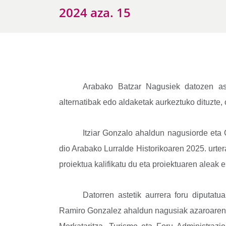
2024 aza. 15
Arabako Batzar Nagusiek datozen as
alternatibak edo aldaketak aurkeztuko dituzte,
Itziar Gonzalo ahaldun nagusiorde eta
dio Arabako Lurralde Historikoaren 2025. urt
proiektua kalifikatu du eta proiektuaren aleak 
Datorren astetik aurrera foru diputat
Ramiro Gonzalez ahaldun nagusiak azaroaren 1