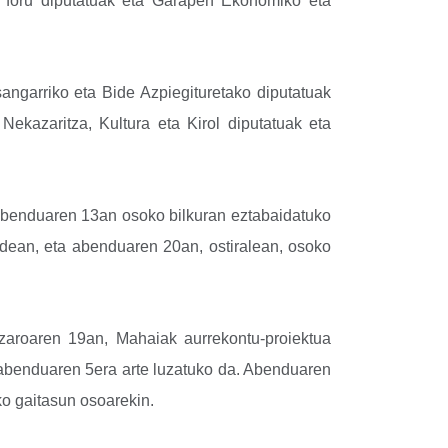
o foru diputatuak eta Garapen Ekonomiko eta
angarriko eta Bide Azpiegituretako diputatuak
 Nekazaritza, Kultura eta Kirol diputatuak eta
Abenduaren 13an osoko bilkuran eztabaidatuko
dean, eta abenduaren 20an, ostiralean, osoko
zaroaren 19an, Mahaiak aurrekontu-proiektua
 abenduaren 5era arte luzatuko da. Abenduaren
o gaitasun osoarekin.