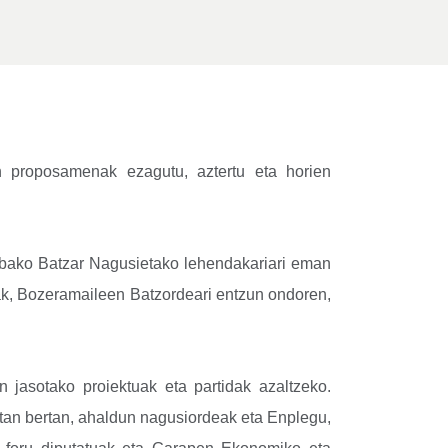
 proposamenak ezagutu, aztertu eta horien
rabako Batzar Nagusietako lehendakariari eman
ak, Bozeramaileen Batzordeari entzun ondoren,
 jasotako proiektuak eta partidak azaltzeko.
tan bertan, ahaldun nagusiordeak eta Enplegu,