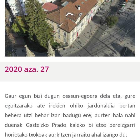
2020 aza. 27
Gaur egun bizi dugun osasun-egoera dela eta, gure
egoitzarako ate irekien ohiko jardunaldia bertan
behera utzi behar izan badugu ere, aurten hala nahi
duenak Gasteizko Prado kaleko bi etxe bereizgarri
horietako txokoak aurkitzen jarraitu ahal izango du.