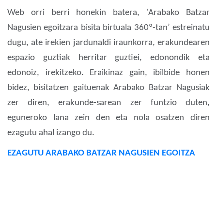
Web orri berri honekin batera, 'Arabako Batzar
Nagusien egoitzara bisita birtuala 360º-tan’ estreinatu
dugu, ate irekien jardunaldi iraunkorra, erakundearen
espazio guztiak herritar guztiei, edonondik eta
edonoiz, irekitzeko. Eraikinaz gain, ibilbide honen
bidez, bisitatzen gaituenak Arabako Batzar Nagusiak
zer diren, erakunde-sarean zer funtzio duten,
eguneroko lana zein den eta nola osatzen diren
ezagutu ahal izango du.
EZAGUTU ARABAKO BATZAR NAGUSIEN EGOITZA