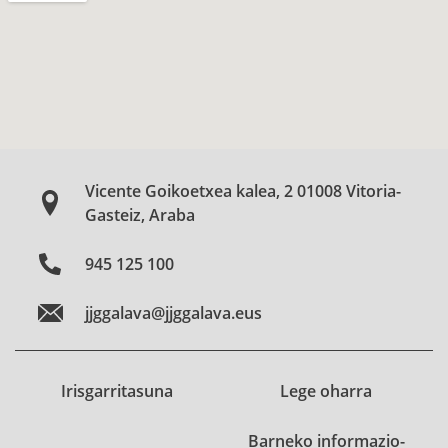
Vicente Goikoetxea kalea, 2 01008 Vitoria-
Gasteiz, Araba
945 125 100
jjggalava@jjggalava.eus
Irisgarritasuna
Lege oharra
Barneko informazio-