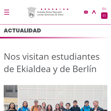
Nos visitan estudiante
Saltar al contenido principal
EU
ES
ACTUALIDAD
Nos visitan estudiantes
de Ekialdea y de Berlín