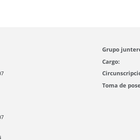
Grupo junter
Cargo:
Circunscripci
07
Toma de pose
07
s