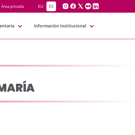
-BBNN
EU
ES
Área privada
entaria
Información institucional
 MARÍA