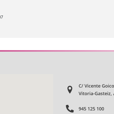
07
C/ Vicente Goic
Vitoria-Gasteiz,
945 125 100