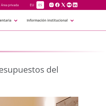
esupuestos del Territor
EU
ES
Área privada
entaria
Información institucional
resupuestos del