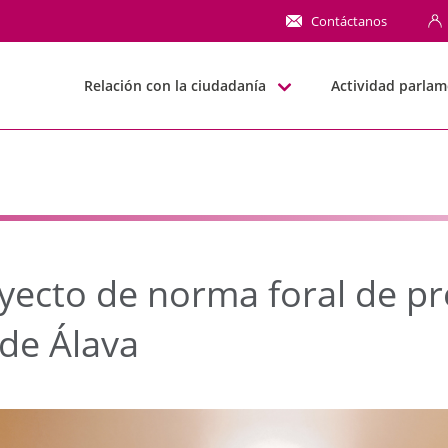
to de norma foral de pr
Contáctanos
Relación con la ciudadanía
Actividad parlam
yecto de norma foral de p
 de Álava