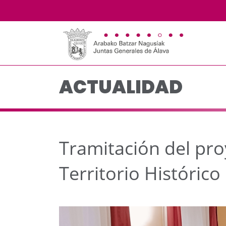
Tramitación del proyec
Saltar al contenido principal
ACTUALIDAD
Tramitación del pro
Territorio Histórico