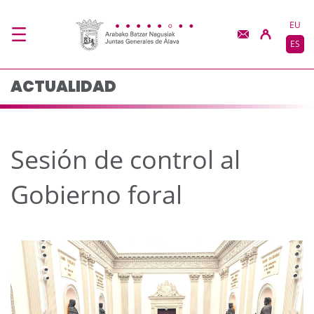
Sesión de control al G
Saltar al contenido principal
EU
ES
ACTUALIDAD
Sesión de control al
Gobierno foral