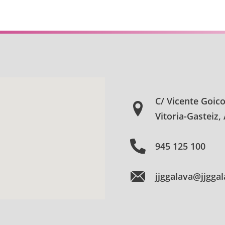
C/ Vicente Goic
Vitoria-Gasteiz,
945 125 100
jjggalava@jjgga