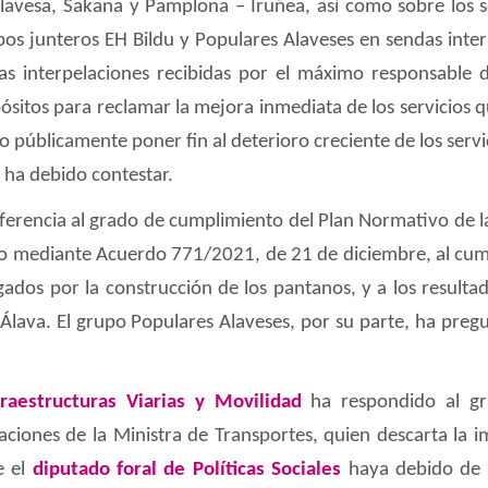
Alavesa, Sakana y Pamplona – Iruñea, así como sobre los se
os junteros EH Bildu y Populares Alaveses en sendas inte
as interpelaciones recibidas por el máximo responsable d
sitos para reclamar la mejora inmediata de los servicios q
 públicamente poner fin al deterioro creciente de los servi
e ha debido contestar.
ferencia al grado de cumplimiento del Plan Normativo de la
o mediante Acuerdo 771/2021, de 21 de diciembre, al cum
ados por la construcción de los pantanos, y a los resulta
e Álava. El grupo Populares Alaveses, por su parte, ha pre
fraestructuras Viarias y Movilidad
ha respondido al gr
aciones de la Ministra de Transportes, quien descarta la 
e el
diputado foral de Políticas Sociales
haya debido de c