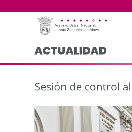
Sesión de control al g
Saltar al contenido principal
ACTUALIDAD
Sesión de control al