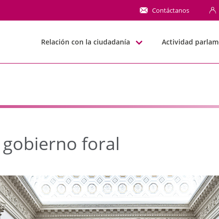
obierno foral - JJGG-BB
Contáctanos
Relación con la ciudadanía
Actividad parlam
 gobierno foral