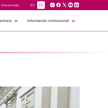
NN
EU
ES
Área privada
entaria
Información institucional