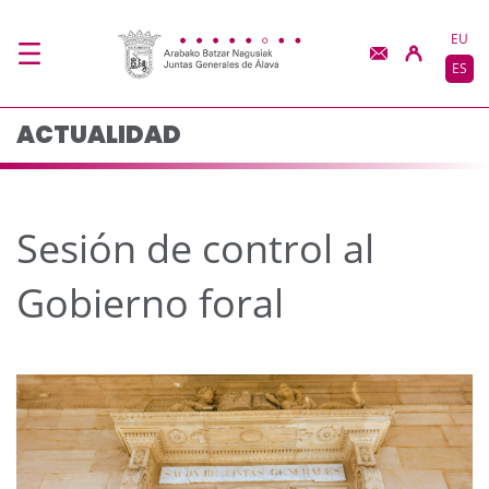
Sesión de control al G
Saltar al contenido principal
EU
ES
ACTUALIDAD
Sesión de control al
Gobierno foral