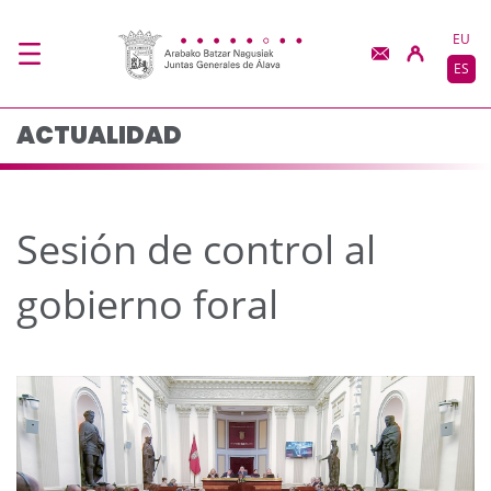
Sesión de control al g
Saltar al contenido principal
EU
ES
ACTUALIDAD
Sesión de control al
gobierno foral