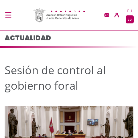
Sesión de control al g
Saltar al contenido principal
EU
ES
ACTUALIDAD
Sesión de control al
gobierno foral