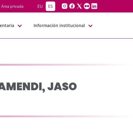
O LUKI - JJGG-BBNN
EU
ES
Área privada
entaria
Información institucional
RAMENDI, JASO