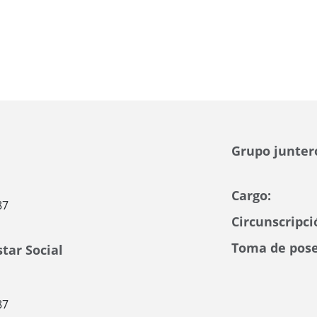
Grupo junter
Cargo:
87
Circunscripci
Toma de pose
tar Social
87