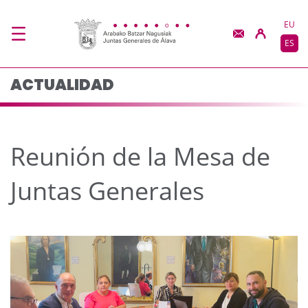
Reunión de la Mesa de
Saltar al contenido principal
EU
ES
ACTUALIDAD
Reunión de la Mesa de
Juntas Generales