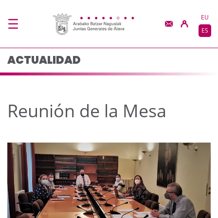
Reunión de la Mesa -
Saltar al contenido principal
EU
ES
ACTUALIDAD
Reunión de la Mesa