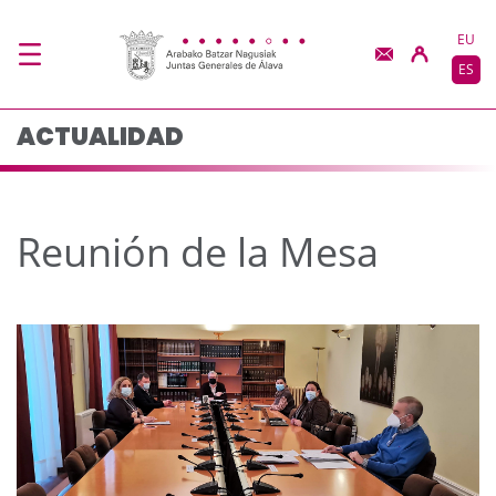
Reunión de la Mesa -
Saltar al contenido principal
EU
ES
ACTUALIDAD
Reunión de la Mesa