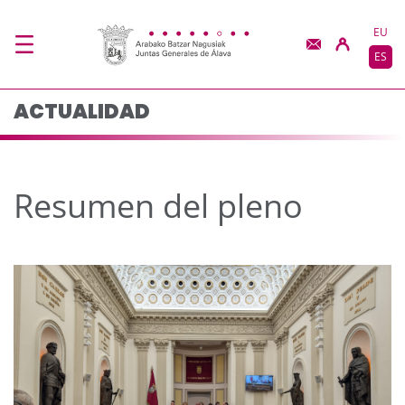
Resumen del pleno - 
Saltar al contenido principal
EU
ES
ACTUALIDAD
Resumen del pleno