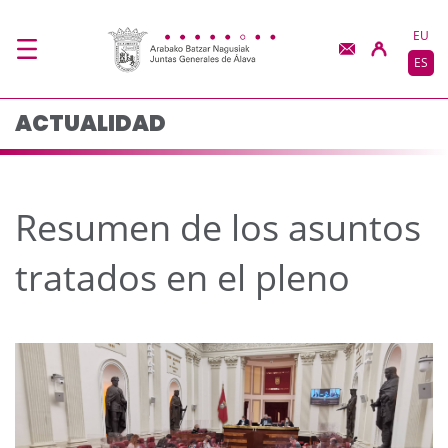
Resumen de los asunto
Saltar al contenido principal
EU
ES
ACTUALIDAD
Resumen de los asuntos
tratados en el pleno