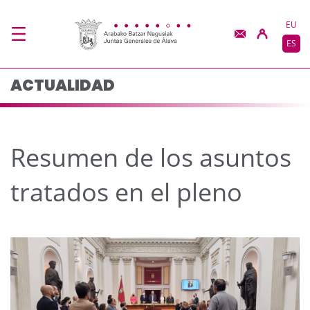
Resumen de los asunto
Saltar al contenido principal
EU
ES
ACTUALIDAD
Resumen de los asuntos
tratados en el pleno