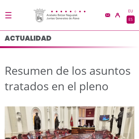
Resumen de los asunto
Saltar al contenido principal
EU
ES
ACTUALIDAD
Resumen de los asuntos
tratados en el pleno