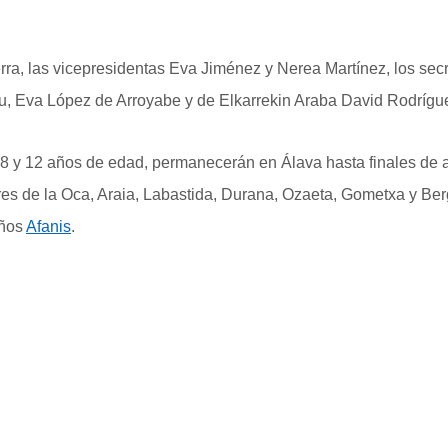
rra, las vicepresidentas Eva Jiménez y Nerea Martínez, los sec
 Eva López de Arroyabe y de Elkarrekin Araba David Rodríguez
e 8 y 12 años de edad, permanecerán en Álava hasta finales de a
res de la Oca, Araia, Labastida, Durana, Ozaeta, Gometxa y Ber
años
Afanis
.