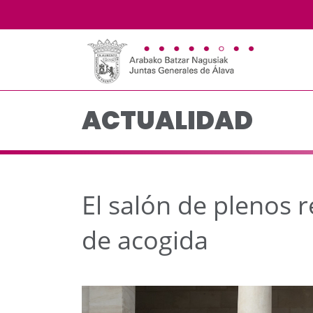
El salón de plenos reci
Saltar al contenido principal
ACTUALIDAD
El salón de plenos r
de acogida