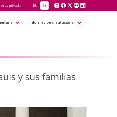
rauis y sus familias d
EU
ES
Área privada
entaria
Información institucional
uis y sus familias