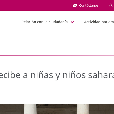
be a niñas y niños saha
Contáctanos
Relación con la ciudadanía
Actividad parlam
ecibe a niñas y niños sahara