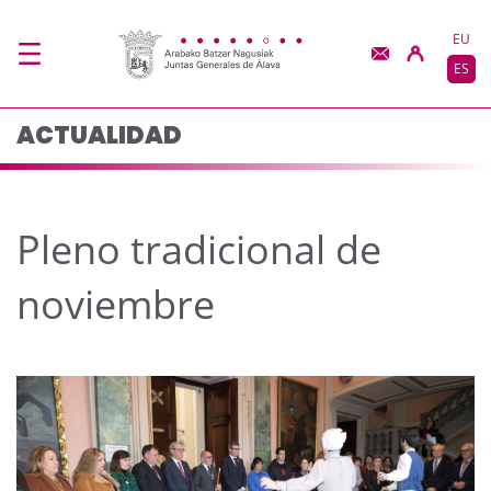
Pleno tradicional de 
Saltar al contenido principal
EU
ES
ACTUALIDAD
Pleno tradicional de
noviembre