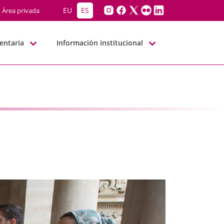
EU
ES
Área privada
entaria
Información institucional