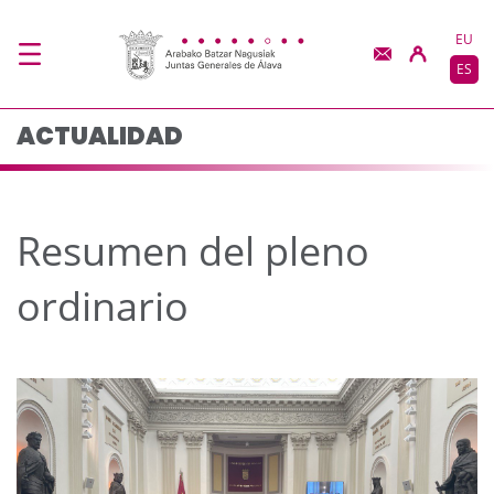
Resumen del pleno ord
Saltar al contenido principal
EU
ES
ACTUALIDAD
Resumen del pleno
ordinario