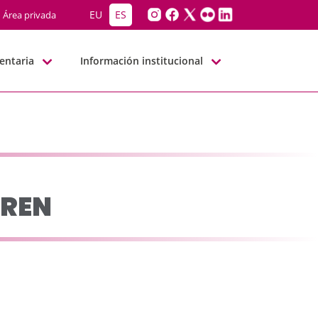
BNN
EU
ES
Área privada
entaria
Información institucional
IREN