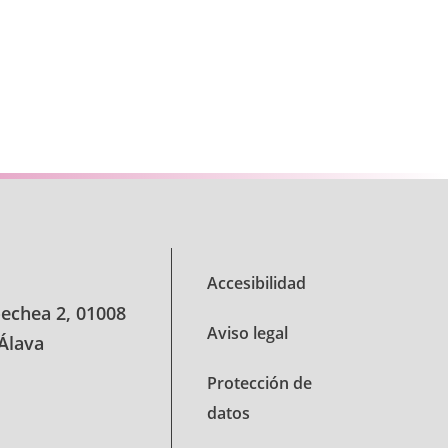
Accesibilidad
oechea 2, 01008
Aviso legal
 Álava
Protección de
datos