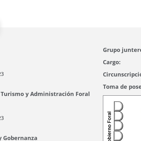
Grupo junter
Cargo:
23
Circunscripci
Toma de pose
Turismo y Administración Foral
23
 y Gobernanza