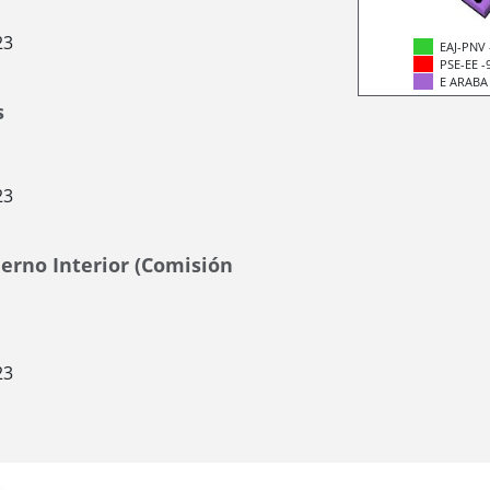
23
EAJ-PNV 
PSE-EE -
E ARABA
s
23
erno Interior (Comisión
23