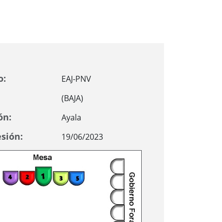
o:
EAJ-PNV
(BAJA)
ón:
Ayala
sión:
19/06/2023