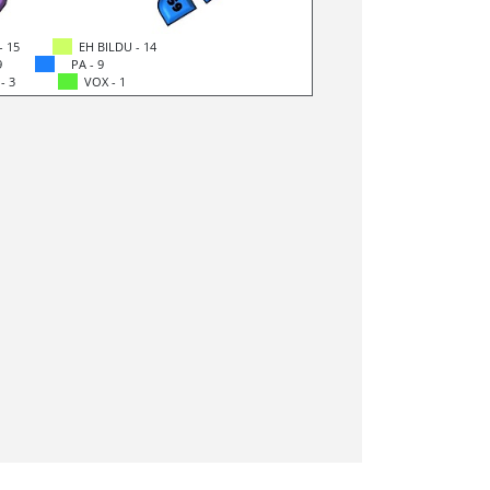
- 15
EH BILDU - 14
9
PA - 9
 - 3
VOX - 1