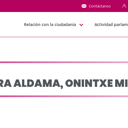
NTXE MIREN - JJGG-B
Contáctanos
Relación con la ciudadanía
Actividad parlam
RA ALDAMA, ONINTXE M